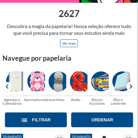
2627
Descubra a magia da papelaria! Nossa seleção oferece tudo
que você precisa para tornar seus estudos ainda mais
inspiradores e produtos que tornarão sua rotina profissional
Ver mais
mais eficiente e agradável. Abrace a arte de escrever,
desenhar, planejar e criar. Seja parte dessa jornada repleta de
Navegue por papelaria
cores, ideias e possibilidades. Tenha certeza, temos a
papelaria ideal para tornar sua rotina mais inspiradora e
encantadora! Seja para estudantes em busca do material
perfeito para suas aulas, profissionais que buscam organizar
seus escritórios, temos tudo que você precisa!
Agendas e
Apontadores
Armarinhos
Balão
Blocos
Bloco
Bol
Calendários
Escolares
Lembrete
Moc
FILTRAR
ORDENAR
TÁ BARATO
TÁ BARATO