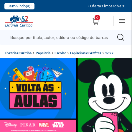
Bem-vindo(a)!
• Ofertas imperdíveis!
0
Livrarias Curitiba
Papelaria
Escolar
Lapiseiras e Grafites
2627