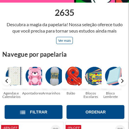
2635
Descubra a magia da papelaria! Nossa seleção oferece tudo
que você precisa para tornar seus estudos ainda mais
inspiradores e produtos que tornarão sua rotina profissional
Ver mais
mais eficiente e agradável. Abrace a arte de escrever,
desenhar, planejar e criar. Seja parte dessa jornada repleta de
Navegue por papelaria
cores, ideias e possibilidades. Tenha certeza, temos a
papelaria ideal para tornar sua rotina mais inspiradora e
encantadora! Seja para estudantes em busca do material
perfeito para suas aulas, profissionais que buscam organizar
seus escritórios, temos tudo que você precisa!
Agendas e
Apontadores
Armarinhos
Balão
Blocos
Bloco
Bol
Calendários
Escolares
Lembrete
Moc
FILTRAR
ORDENAR
-48% OFF
-9% OFF