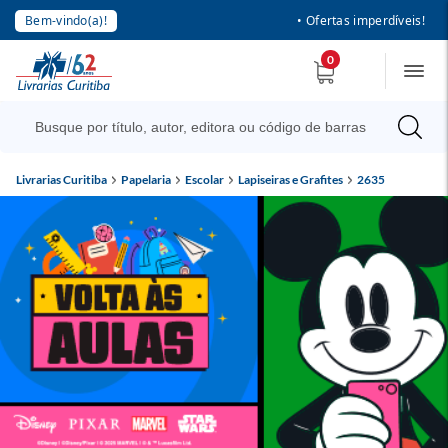
Bem-vindo(a)!
• Ofertas imperdíveis!
0
Livrarias Curitiba
Papelaria
Escolar
Lapiseiras e Grafites
2635