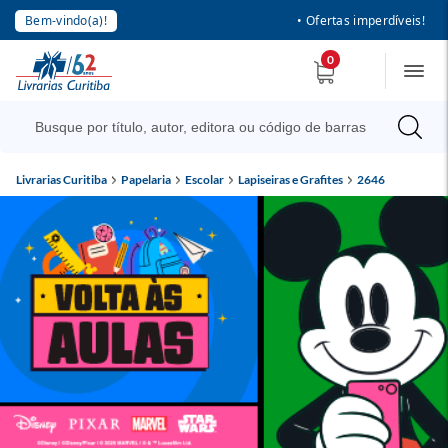
Bem-vindo(a)!
• Ofertas imperdíveis!
0
Livrarias Curitiba
Papelaria
Escolar
Lapiseiras e Grafites
2646