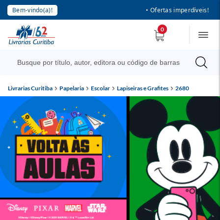
Bem-vindo(a)!
• Ofertas imperdíveis!
0
Livrarias Curitiba
Papelaria
Escolar
Lapiseiras e Grafites
2680