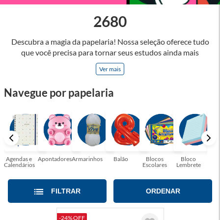
2680
Descubra a magia da papelaria! Nossa seleção oferece tudo
que você precisa para tornar seus estudos ainda mais
inspiradores e produtos que tornarão sua rotina profissional
Ver mais
mais eficiente e agradável. Abrace a arte de escrever,
desenhar, planejar e criar. Seja parte dessa jornada repleta de
Navegue por papelaria
cores, ideias e possibilidades. Tenha certeza, temos a
papelaria ideal para tornar sua rotina mais inspiradora e
encantadora! Seja para estudantes em busca do material
perfeito para suas aulas, profissionais que buscam organizar
seus escritórios, temos tudo que você precisa!
Agendas e
Apontadores
Armarinhos
Balão
Blocos
Bloco
Bol
Calendários
Escolares
Lembrete
Moc
FILTRAR
ORDENAR
-24% OFF