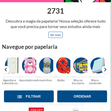
2731
Descubra a magia da papelaria! Nossa seleção oferece tudo
que você precisa para tornar seus estudos ainda mais
inspiradores e produtos que tornarão sua rotina profissional
Ver mais
mais eficiente e agradável. Abrace a arte de escrever,
desenhar, planejar e criar. Seja parte dessa jornada repleta de
Navegue por papelaria
cores, ideias e possibilidades. Tenha certeza, temos a
papelaria ideal para tornar sua rotina mais inspiradora e
encantadora! Seja para estudantes em busca do material
perfeito para suas aulas, profissionais que buscam organizar
seus escritórios, temos tudo que você precisa!
Agendas e
Apontadores
Armarinhos
Balão
Blocos
Bloco
Bol
Calendários
Escolares
Lembrete
Moc
FILTRAR
ORDENAR
-24% OFF