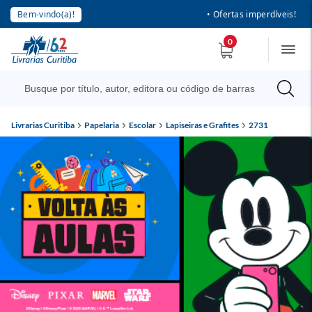
Bem-vindo(a)!
• Ofertas imperdíveis!
0
Livrarias Curitiba
Papelaria
Escolar
Lapiseiras e Grafites
2731