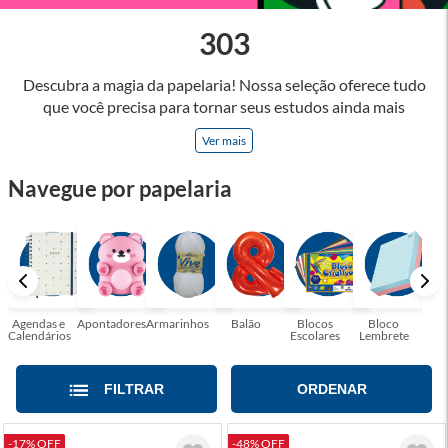
303
Descubra a magia da papelaria! Nossa seleção oferece tudo
que você precisa para tornar seus estudos ainda mais
inspiradores e produtos que tornarão sua rotina profissional
Ver mais
mais eficiente e agradável. Abrace a arte de escrever,
desenhar, planejar e criar. Seja parte dessa jornada repleta de
Navegue por papelaria
cores, ideias e possibilidades. Tenha certeza, temos a
papelaria ideal para tornar sua rotina mais inspiradora e
encantadora! Seja para estudantes em busca do material
perfeito para suas aulas, profissionais que buscam organizar
seus escritórios, temos tudo que você precisa!
Agendas e
Apontadores
Armarinhos
Balão
Blocos
Bloco
Bol
Calendários
Escolares
Lembrete
Moc
FILTRAR
ORDENAR
-17% OFF
-48% OFF