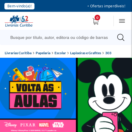
Bem-vindo(a)!
• Ofertas imperdíveis!
0
Livrarias Curitiba
Papelaria
Escolar
Lapiseiras e Grafites
303