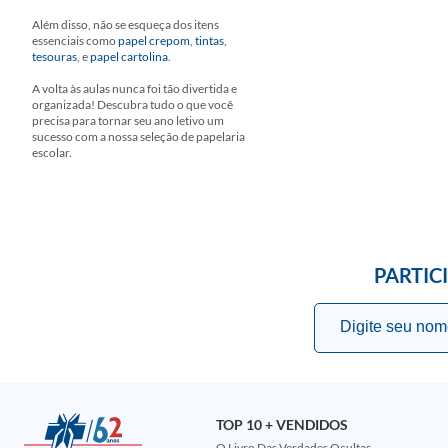
Além disso, não se esqueça dos itens
essenciais como
papel crepom
,
tintas
,
tesouras
, e
papel cartolina
.
A volta às aulas nunca foi tão divertida e
organizada! Descubra tudo o que você
precisa para tornar seu ano letivo um
sucesso com a nossa seleção de papelaria
escolar.
PARTIC
TOP 10 + VENDIDOS
O Livro Das Verdades Ocultas