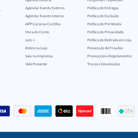
Agendar Evento Externo
Política de Entregas
ção Comemorativa 50 Anos (Encontros Clássicos Dc E Marvel)
Agendar Evento Interno
Política de Exclusão
APP Livrarias Curitiba
Política de Pré-Venda
Hora do Conto
Política de Privacidade
Leio +
Política de Retirada em Loja
Retire na Loja
Prevenção de Fraudes
Saiu na Imprensa
Promoções e Regulamentos
Vale Presente
Trocas e Devoluções