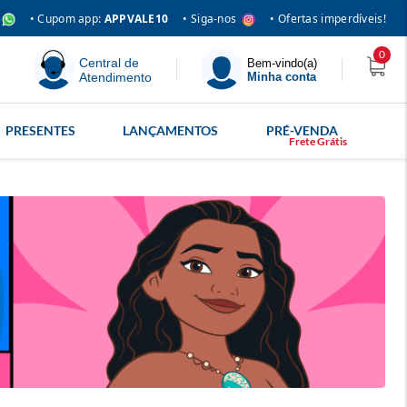
• Siga-nos
• Cupom app:
APPVALE10
• Ofertas imperdíveis!
0
Central de
Bem-vindo(a)
Atendimento
Minha conta
PRESENTES
LANÇAMENTOS
PRÉ-VENDA