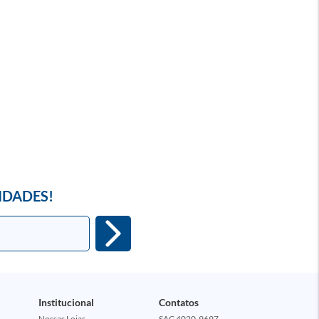
IDADES!
Institucional
Contatos
Nossas Lojas
SAC 4020-9697