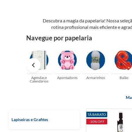
Descubra a magia da papelaria! Nossa seleçã
rotina profissional mais eficiente e agrad
possibilidades. Tenha certeza, temos a pap
Navegue por papelaria
perfeito para suas a
Agendas e
Apontadores
Armarinhos
Balão
Calendários
Mai
TÁ BARATO
Lapiseiras e Grafites
-10% OFF