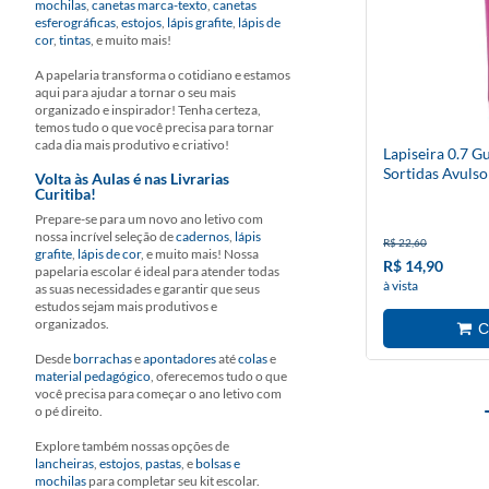
mochilas
,
canetas marca-texto
,
canetas
esferográficas
,
estojos
,
lápis grafite
,
lápis de
cor
,
tintas
, e muito mais!
A papelaria transforma o cotidiano e estamos
aqui para ajudar a tornar o seu mais
organizado e inspirador! Tenha certeza,
temos tudo o que você precisa para tornar
cada dia mais produtivo e criativo!
Lapiseira 0.7 
Sortidas Avulso
Volta às Aulas é nas Livrarias
Curitiba!
Prepare-se para um novo ano letivo com
nossa incrível seleção de
cadernos
,
lápis
R$ 22,60
grafite
,
lápis de cor
, e muito mais! Nossa
R$ 14,90
papelaria escolar é ideal para atender todas
à vista
as suas necessidades e garantir que seus
estudos sejam mais produtivos e
organizados.
Desde
borrachas
e
apontadores
até
colas
e
material pedagógico
, oferecemos tudo o que
você precisa para começar o ano letivo com
o pé direito.
Explore também nossas opções de
lancheiras
,
estojos
,
pastas
, e
bolsas e
mochilas
para completar seu kit escolar.