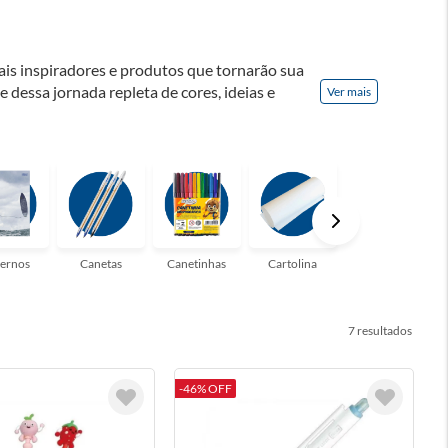
ais inspiradores e produtos que tornarão sua
te dessa jornada repleta de cores, ideias e
Ver mais
! Seja para estudantes em busca do material
udo que você precisa!
ernos
Canetas
Canetinhas
Cartolina
Clips
7
-46% OFF