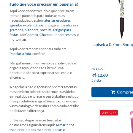
Tudo que você precisar em papelaria!
Aqui você encontra tudo o que precisa em
itens de papelaria para todas as suas
necessidades, desde
materiais escolares
,
agendas e calendários
,
clips
,
grampeadores e
grampos
,
planners
,
post-its
,
artigos para
festas
, até
Chamex, Chamequinho e resmas
, e
muito mais!
Lapiseira 0.7mm Snoo
Aqui você também encontra tudo em
Papelaria fofa
, confira!
Mergulhe em um universo de criatividade e
organização, onde cada item é uma
R$ 14,00
oportunidade para expressar seu estilo e
R$ 12,60
eficiência.
à vista
A papelaria não é apenas sobre ferramentas,
mas também sobre transformar suas ideias
em realidade e tornar o seu trabalho e estudo
mais produtivos e agradáveis. Explore nosso
vasto catálogo e descubra como cada detalhe
pode fazer a diferença.
-34% OFF
Entre as categorias mais buscadas,
destacamos alguns itens aqui:
Armarinhos
escolares
,
blocos escolares
,
bolsas e