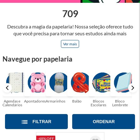
709
Descubra a magia da papelaria! Nossa seleção oferece tudo
que você precisa para tornar seus estudos ainda mais
inspiradores e produtos que tornarão sua rotina profissional
Ver mais
mais eficiente e agradável. Abrace a arte de escrever,
desenhar, planejar e criar. Seja parte dessa jornada repleta de
Navegue por papelaria
cores, ideias e possibilidades. Tenha certeza, temos a
papelaria ideal para tornar sua rotina mais inspiradora e
encantadora! Seja para estudantes em busca do material
perfeito para suas aulas, profissionais que buscam organizar
seus escritórios, temos tudo que você precisa!
Agendas e
Apontadores
Armarinhos
Balão
Blocos
Bloco
Bol
Calendários
Escolares
Lembrete
Moc
FILTRAR
ORDENAR
-48% OFF