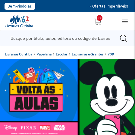
Bem-vindo(a)!
• Ofertas imperdíveis!
0
Livrarias Curitiba
Papelaria
Escolar
Lapiseiras e Grafites
709