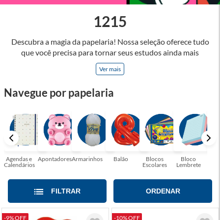
1215
Descubra a magia da papelaria! Nossa seleção oferece tudo
que você precisa para tornar seus estudos ainda mais
inspiradores e produtos que tornarão sua rotina profissional
Ver mais
mais eficiente e agradável. Abrace a arte de escrever,
desenhar, planejar e criar. Seja parte dessa jornada repleta de
Navegue por papelaria
cores, ideias e possibilidades. Tenha certeza, temos a
papelaria ideal para tornar sua rotina mais inspiradora e
encantadora! Seja para estudantes em busca do material
perfeito para suas aulas, profissionais que buscam organizar
seus escritórios, temos tudo que você precisa!
Agendas e
Apontadores
Armarinhos
Balão
Blocos
Bloco
Bol
Calendários
Escolares
Lembrete
Moc
FILTRAR
ORDENAR
-9% OFF
-10% OFF