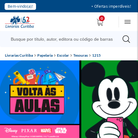
Bem-vindo(a)!
• Ofertas imperdíveis!
0
Livrarias Curitiba
Papelaria
Escolar
Tesouras
1215