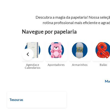
Descubra a magia da papelaria! Nossa seleçã
rotina profissional mais eficiente e agrad
possibilidades. Tenha certeza, temos a pap
Navegue por papelaria
perfeito para suas a
Agendas e
Apontadores
Armarinhos
Balão
Calendários
Mai
Tesouras