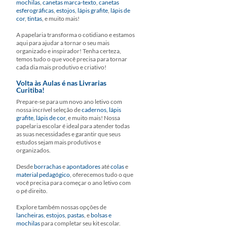
mochilas
,
canetas marca-texto
,
canetas
esferográficas
,
estojos
,
lápis grafite
,
lápis de
cor
,
tintas
, e muito mais!
A papelaria transforma o cotidiano e estamos
aqui para ajudar a tornar o seu mais
organizado e inspirador! Tenha certeza,
temos tudo o que você precisa para tornar
cada dia mais produtivo e criativo!
Volta às Aulas é nas Livrarias
Curitiba!
Prepare-se para um novo ano letivo com
nossa incrível seleção de
cadernos
,
lápis
grafite
,
lápis de cor
, e muito mais! Nossa
papelaria escolar é ideal para atender todas
as suas necessidades e garantir que seus
estudos sejam mais produtivos e
organizados.
Desde
borrachas
e
apontadores
até
colas
e
material pedagógico
, oferecemos tudo o que
você precisa para começar o ano letivo com
o pé direito.
Explore também nossas opções de
lancheiras
,
estojos
,
pastas
, e
bolsas e
mochilas
para completar seu kit escolar.