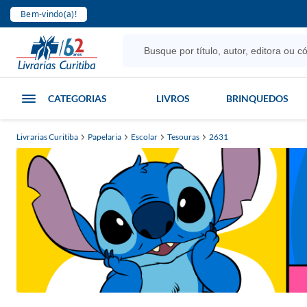
Bem-vindo(a)!
CATEGORIAS
LIVROS
BRINQUEDOS
Livrarias Curitiba
Papelaria
Escolar
Tesouras
2631