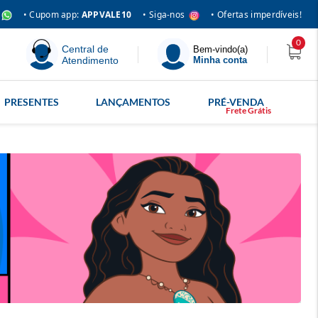
• Siga-nos
• Cupom app:
APPVALE10
• Ofertas imperdíveis!
0
Central de
Bem-vindo(a)
Atendimento
Minha conta
PRESENTES
LANÇAMENTOS
PRÉ-VENDA