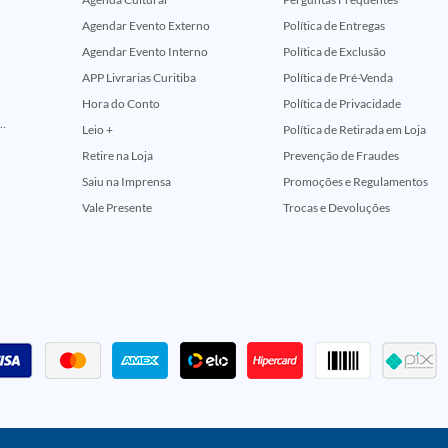
Agendar Evento Externo
Política de Entregas
Agendar Evento Interno
Política de Exclusão
APP Livrarias Curitiba
Política de Pré-Venda
Hora do Conto
Política de Privacidade
ção Comemorativa 50 Anos (Encontros Clássicos Dc E Marvel)
Leio +
Política de Retirada em Loja
Retire na Loja
Prevenção de Fraudes
Saiu na Imprensa
Promoções e Regulamentos
Vale Presente
Trocas e Devoluções