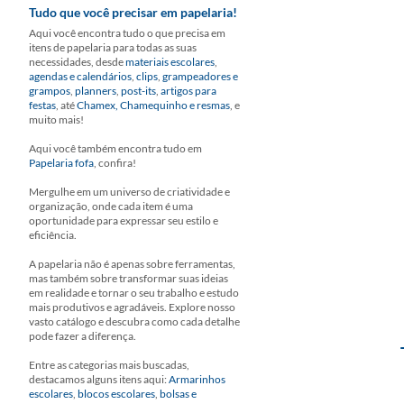
Tudo que você precisar em papelaria!
Aqui você encontra tudo o que precisa em
itens de papelaria para todas as suas
necessidades, desde
materiais escolares
,
agendas e calendários
,
clips
,
grampeadores e
grampos
,
planners
,
post-its
,
artigos para
festas
, até
Chamex, Chamequinho e resmas
, e
muito mais!
Aqui você também encontra tudo em
Papelaria fofa
, confira!
Mergulhe em um universo de criatividade e
organização, onde cada item é uma
oportunidade para expressar seu estilo e
eficiência.
A papelaria não é apenas sobre ferramentas,
mas também sobre transformar suas ideias
em realidade e tornar o seu trabalho e estudo
mais produtivos e agradáveis. Explore nosso
vasto catálogo e descubra como cada detalhe
pode fazer a diferença.
Entre as categorias mais buscadas,
destacamos alguns itens aqui:
Armarinhos
escolares
,
blocos escolares
,
bolsas e