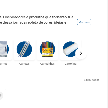
ais inspiradores e produtos que tornarão sua
te dessa jornada repleta de cores, ideias e
Ver mais
! Seja para estudantes em busca do material
udo que você precisa!
ernos
Canetas
Canetinhas
Cartolina
Clips
1