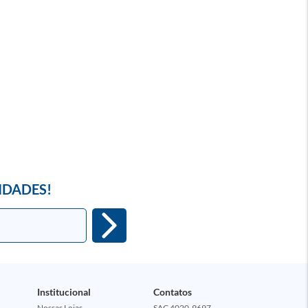
IDADES!
Institucional
Contatos
Nossas Lojas
SAC 4020-9697