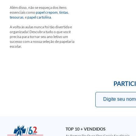
Além disso, não se esqueça dos itens
essenciais como
papel crepom
,
tintas
,
tesouras
, e
papel cartolina
.
A volta às aulas nunca foi tão divertida e
organizada! Descubra tudo o que você
precisa para tornar seu ano letivo um
sucesso com a nossa seleção de papelaria
escolar.
PARTIC
TOP 10 + VENDIDOS
As Regras De Ouro Dos Casais Saudáveis