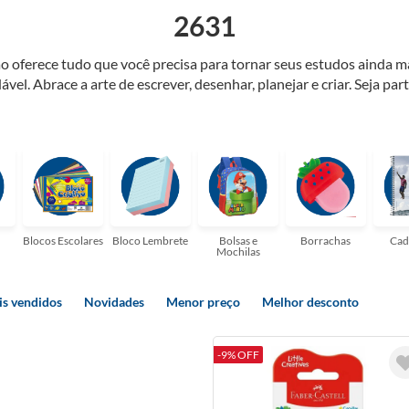
2631
o oferece tudo que você precisa para tornar seus estudos ainda m
ável. Abrace a arte de escrever, desenhar, planejar e criar. Seja par
elaria ideal para tornar sua rotina mais inspiradora e encantadora
ulas, profissionais que buscam organizar seus escritórios, temos t
Blocos Escolares
Bloco Lembrete
Bolsas e
Borrachas
Cad
Mochilas
s vendidos
Novidades
Menor preço
Melhor desconto
-9% OFF