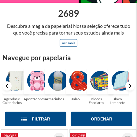
2689
Descubra a magia da papelaria! Nossa seleção oferece tudo
que você precisa para tornar seus estudos ainda mais
inspiradores e produtos que tornarão sua rotina profissional
Ver mais
mais eficiente e agradável. Abrace a arte de escrever,
desenhar, planejar e criar. Seja parte dessa jornada repleta de
Navegue por papelaria
cores, ideias e possibilidades. Tenha certeza, temos a
papelaria ideal para tornar sua rotina mais inspiradora e
encantadora! Seja para estudantes em busca do material
perfeito para suas aulas, profissionais que buscam organizar
seus escritórios, temos tudo que você precisa!
Agendas e
Apontadores
Armarinhos
Balão
Blocos
Bloco
Bol
Calendários
Escolares
Lembrete
Moc
FILTRAR
ORDENAR
-9% OFF
-9% OFF