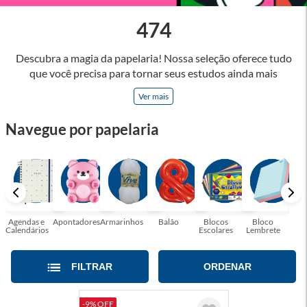
474
Descubra a magia da papelaria! Nossa seleção oferece tudo
que você precisa para tornar seus estudos ainda mais
inspiradores e produtos que tornarão sua rotina profissional
Ver mais
mais eficiente e agradável. Abrace a arte de escrever,
desenhar, planejar e criar. Seja parte dessa jornada repleta de
Navegue por papelaria
cores, ideias e possibilidades. Tenha certeza, temos a
papelaria ideal para tornar sua rotina mais inspiradora e
encantadora! Seja para estudantes em busca do material
perfeito para suas aulas, profissionais que buscam organizar
seus escritórios, temos tudo que você precisa!
Agendas e
Apontadores
Armarinhos
Balão
Blocos
Bloco
Bol
Calendários
Escolares
Lembrete
Moc
FILTRAR
ORDENAR
-9% OFF