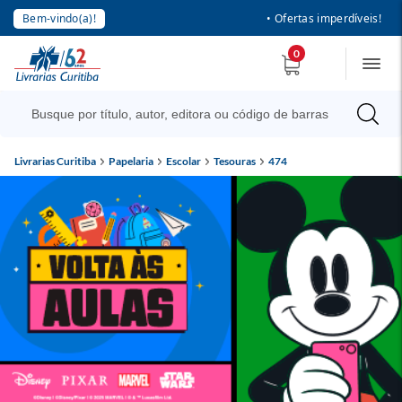
Bem-vindo(a)!
• Ofertas imperdíveis!
0
Livrarias Curitiba
Papelaria
Escolar
Tesouras
474