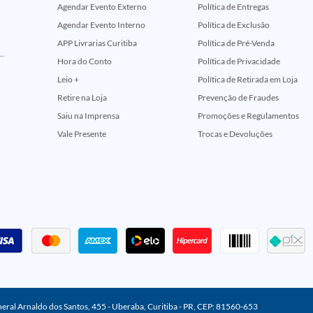
Agendar Evento Externo
Política de Entregas
Agendar Evento Interno
Política de Exclusão
APP Livrarias Curitiba
Política de Pré-Venda
ção Comemorativa 50 Anos (Encontros Clássicos Dc E Marvel)
Hora do Conto
Política de Privacidade
Leio +
Política de Retirada em Loja
Retire na Loja
Prevenção de Fraudes
Saiu na Imprensa
Promoções e Regulamentos
Vale Presente
Trocas e Devoluções
neral Arnaldo dos Santos, 455 - Uberaba, Curitiba - PR, CEP: 81560-653