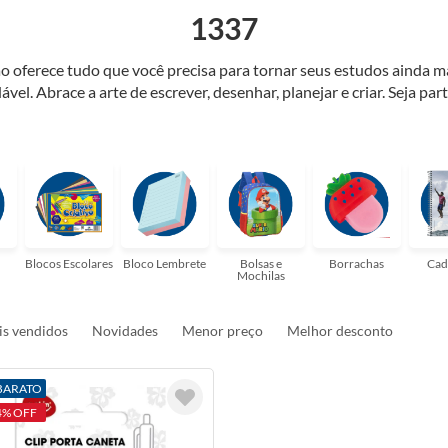
1337
o oferece tudo que você precisa para tornar seus estudos ainda m
ável. Abrace a arte de escrever, desenhar, planejar e criar. Seja par
elaria ideal para tornar sua rotina mais inspiradora e encantadora
ulas, profissionais que buscam organizar seus escritórios, temos t
Blocos Escolares
Bloco Lembrete
Bolsas e
Borrachas
Cad
Mochilas
s vendidos
Novidades
Menor preço
Melhor desconto
BARATO
4% OFF