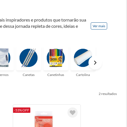
ais inspiradores e produtos que tornarão sua
te dessa jornada repleta de cores, ideias e
Ver mais
! Seja para estudantes em busca do material
udo que você precisa!
ernos
Canetas
Canetinhas
Cartolina
Clips
2
-53% OFF