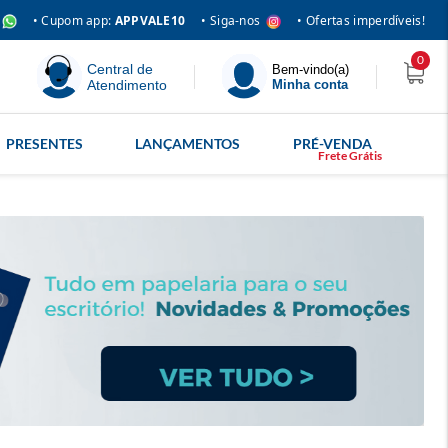
• Siga-nos
• Cupom app:
APPVALE10
• Ofertas imperdíveis!
0
Central de
Bem-vindo(a)
Atendimento
Minha conta
PRESENTES
LANÇAMENTOS
PRÉ-VENDA