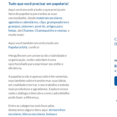
Tudo que você precisar em papelaria!
Aqui você encontra tudo o que precisa em
itens de papelaria para todas as suas
necessidades, desde
materiais escolares
,
agendas e calendários
,
clips
,
grampeadores e
grampos
,
planners
,
post-its
,
artigos para
festas
, até
Chamex, Chamequinho e resmas
, e
muito mais!
C
Aqui você também encontra tudo em
D
Papelaria fofa
, confira!
Mergulhe em um universo de criatividade e
organização, onde cada item é uma
R$
oportunidade para expressar seu estilo e
R
eficiência.
à 
A papelaria não é apenas sobre ferramentas,
mas também sobre transformar suas ideias
em realidade e tornar o seu trabalho e estudo
mais produtivos e agradáveis. Explore nosso
vasto catálogo e descubra como cada detalhe
pode fazer a diferença.
Entre as categorias mais buscadas,
destacamos alguns itens aqui:
Armarinhos
escolares
,
blocos escolares
,
bolsas e