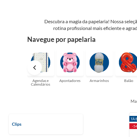
Descubra a magia da papelaria! Nossa seleçã
rotina profissional mais eficiente e agrad
possibilidades. Tenha certeza, temos a pap
Navegue por papelaria
perfeito para suas a
Agendas e
Apontadores
Armarinhos
Balão
Calendários
Mai
TÁ 
Clips
-5