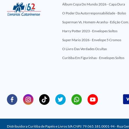
Álbum Copa Do Mundo 2026 - Capa Dura
O Poder Da Autorresponsabilidade - Bolso
Superman Vs. Homem-Aranha - Edi
Harry Potter 2023 - Envelopes Soltos
Super Mario 2026 - Envelope 5 Cromos
O Livro Das Verdades Ocultas
Curitiba Em Figurinhas - Envelopes Soltos
Distribuidora Curitiba de Papéis e Livros S/A CNPJ: 79.065.181.0001-94 - Rua Ge