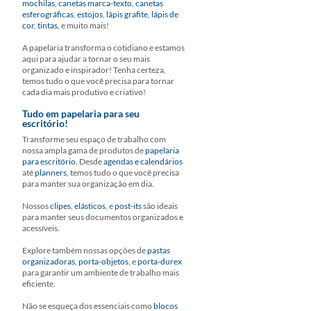
mochilas
,
canetas marca-texto
,
canetas
esferográficas
,
estojos
,
lápis grafite
,
lápis de
cor
,
tintas
, e muito mais!
A papelaria transforma o cotidiano e estamos
aqui para ajudar a tornar o seu mais
organizado e inspirador! Tenha certeza,
temos tudo o que você precisa para tornar
cada dia mais produtivo e criativo!
Tudo em papelaria para seu
escritório!
Transforme seu espaço de trabalho com
nossa ampla gama de produtos de
papelaria
para escritório
. Desde
agendas e calendários
até
planners
, temos tudo o que você precisa
para manter sua organização em dia.
Nossos
clipes
,
elásticos
, e
post-its
são ideais
para manter seus documentos organizados e
acessíveis.
Explore também nossas opções de
pastas
organizadoras
,
porta-objetos
, e
porta-durex
para garantir um ambiente de trabalho mais
eficiente.
Não se esqueça dos essenciais como
blocos