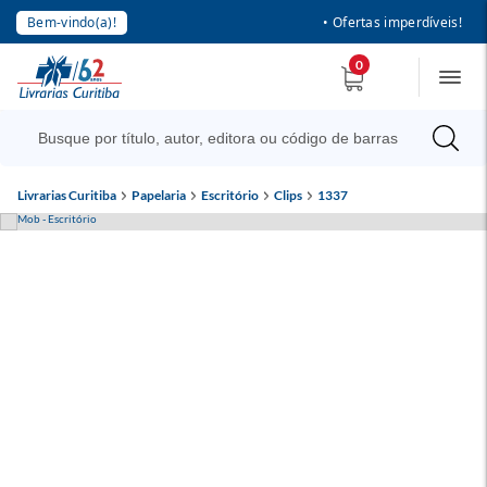
Bem-vindo(a)!
• Ofertas imperdíveis!
0
Livrarias Curitiba
Papelaria
Escritório
Clips
1337