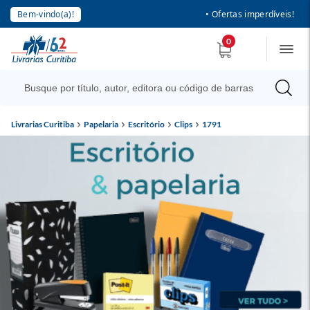
Bem-vindo(a)!
• Ofertas imperdíveis!
0
Livrarias Curitiba
Papelaria
Escritório
Clips
1791