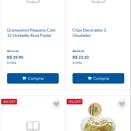
Grampomol Pequeno Com
Clips Decorados 3
12 Unidades Rosa Pastel
Unudades
R$ 44,10
R$ 25,70
R$ 39,90
R$ 23,10
à vista
à vista
-8% OFF
-9% OFF