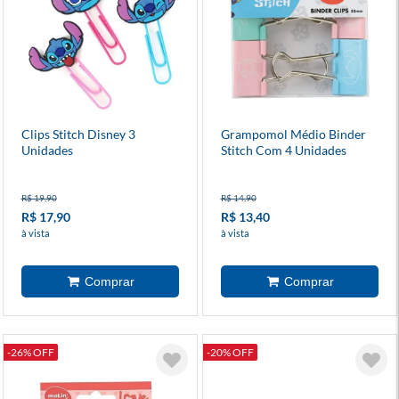
Clips Stitch Disney 3
Grampomol Médio Binder
Unidades
Stitch Com 4 Unidades
R$ 19,90
R$ 14,90
R$ 17,90
R$ 13,40
à vista
à vista
-26% OFF
-20% OFF