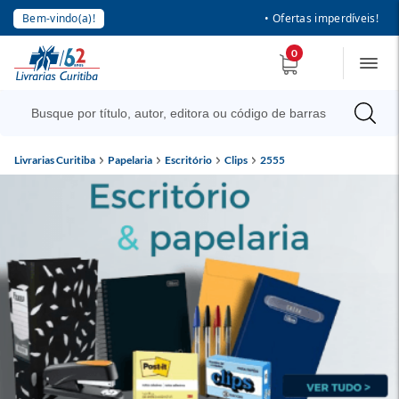
Bem-vindo(a)!
• Ofertas imperdíveis!
0
Livrarias Curitiba
Papelaria
Escritório
Clips
2555