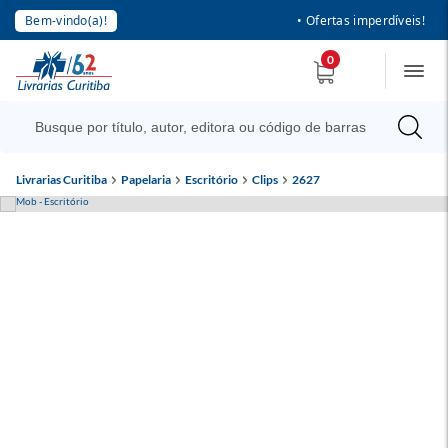
Bem-vindo(a)!
• Ofertas imperdíveis!
0
Livrarias Curitiba
Papelaria
Escritório
Clips
2627