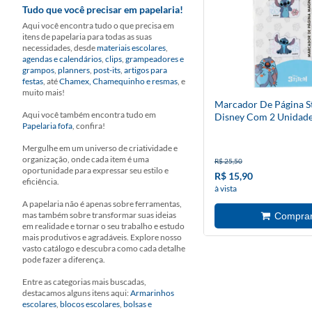
Tudo que você precisar em papelaria!
Aqui você encontra tudo o que precisa em
itens de papelaria para todas as suas
necessidades, desde
materiais escolares
,
agendas e calendários
,
clips
,
grampeadores e
grampos
,
planners
,
post-its
,
artigos para
festas
, até
Chamex, Chamequinho e resmas
, e
muito mais!
Marcador De Página S
Aqui você também encontra tudo em
Disney Com 2 Unidad
Papelaria fofa
, confira!
Mergulhe em um universo de criatividade e
organização, onde cada item é uma
R$ 25,50
oportunidade para expressar seu estilo e
R$ 15,90
eficiência.
à vista
A papelaria não é apenas sobre ferramentas,
mas também sobre transformar suas ideias
em realidade e tornar o seu trabalho e estudo
mais produtivos e agradáveis. Explore nosso
vasto catálogo e descubra como cada detalhe
pode fazer a diferença.
Entre as categorias mais buscadas,
destacamos alguns itens aqui:
Armarinhos
escolares
,
blocos escolares
,
bolsas e