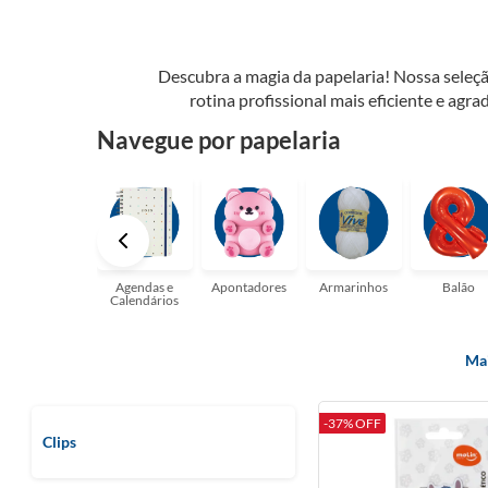
Descubra a magia da papelaria! Nossa seleçã
rotina profissional mais eficiente e agrad
possibilidades. Tenha certeza, temos a pap
Navegue por papelaria
perfeito para suas a
Agendas e
Apontadores
Armarinhos
Balão
Calendários
Mai
-37% OFF
Clips