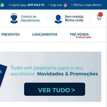
• Siga-nos
• Cupom app:
APPVALE10
• Ofertas imperdíveis!
0
Central de
Bem-vindo(a)
Atendimento
Minha conta
PRESENTES
LANÇAMENTOS
PRÉ-VENDA