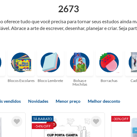
2673
o oferece tudo que você precisa para tornar seus estudos ainda m
ável. Abrace a arte de escrever, desenhar, planejar e criar. Seja par
elaria ideal para tornar sua rotina mais inspiradora e encantadora
ulas, profissionais que buscam organizar seus escritórios, temos t
Blocos Escolares
Bloco Lembrete
Bolsas e
Borrachas
Cad
Mochilas
s vendidos
Novidades
Menor preço
Melhor desconto
TÁ BARATO
-30% OFF
-54% OFF