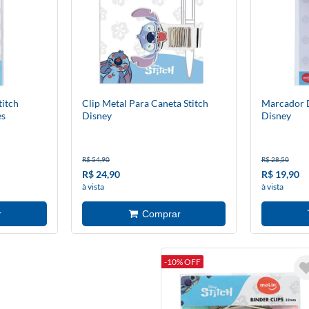
titch
Clip Metal Para Caneta Stitch
Marcador D
es
Disney
Disney
R$ 54,90
R$ 28,50
R$ 24,90
R$ 19,90
à vista
à vista
-10% OFF