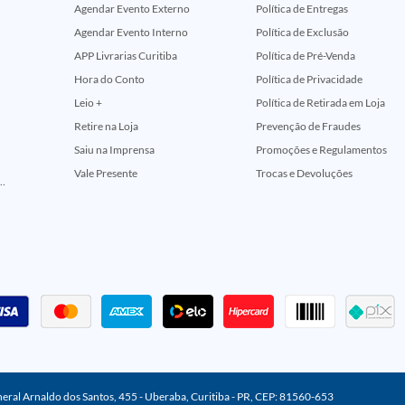
Agendar Evento Externo
Política de Entregas
Agendar Evento Interno
Política de Exclusão
APP Livrarias Curitiba
Política de Pré-Venda
Hora do Conto
Política de Privacidade
Leio +
Política de Retirada em Loja
Retire na Loja
Prevenção de Fraudes
Saiu na Imprensa
Promoções e Regulamentos
Vale Presente
Trocas e Devoluções
ção Comemorativa 50 Anos (Encontros Clássicos Dc E Marvel)
neral Arnaldo dos Santos, 455 - Uberaba, Curitiba - PR, CEP: 81560-653