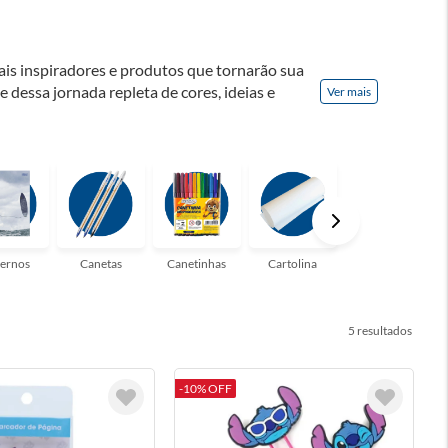
ais inspiradores e produtos que tornarão sua
te dessa jornada repleta de cores, ideias e
Ver mais
! Seja para estudantes em busca do material
udo que você precisa!
ernos
Canetas
Canetinhas
Cartolina
Clips
5
-10% OFF