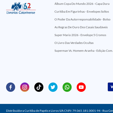
Álbum Copa Do Mundo 2026 - Capa Dura
Curitiba Em Figurinhas - Envelopes Soltos
O Poder Da Autorresponsabilidade - Bolso
As Regras De Ouro Dos Casais Saudáveis
Super Mario 2026 - Envelope 5 Cromos
O Livro Das Verdades Ocultas
Superman Vs. Homem-Aranha - Edi
Distribuidora Curitiba de Papéis e Livros S/A CNPJ: 79.065.181.0001-94 - Rua Ge