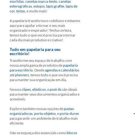
mochilas
,
canetas marca-texto
,
canetas
esferográficas
,
estojos
,
lápis grafite
,
lápis de
cor
,
tintas
, e muito mais!
A papelaria transforma o cotidiano e estamos
aqui para ajudar a tornar o seu mais
organizado e inspirador! Tenha certeza,
temos tudo o que você precisa para tornar
cada dia mais produtivo e criativo!
Tudo em papelaria para seu
escritório!
Transforme seu espaço de trabalho com
nossa ampla gama de produtos de
papelaria
para escritório
. Desde
agendas e calendários
até
planners
, temos tudo o que você precisa
para manter sua organização em dia.
Nossos
clipes
,
elásticos
, e
post-its
são ideais
para manter seus documentos organizados e
acessíveis.
Explore também nossas opções de
pastas
organizadoras
,
porta-objetos
, e
porta-durex
para garantir um ambiente de trabalho mais
eficiente.
Não se esqueça dos essenciais como
blocos