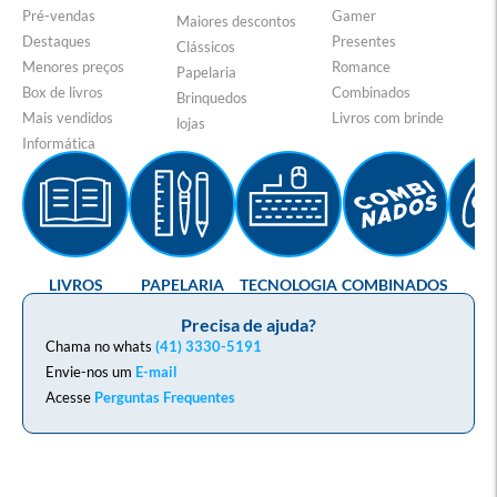
Pré-vendas
Gamer
Maiores descontos
Destaques
Presentes
Clássicos
Menores preços
Romance
Papelaria
Box de livros
Combinados
Brinquedos
Mais vendidos
Livros com brinde
lojas
Informática
LIVROS
PAPELARIA
TECNOLOGIA
COMBINADOS
GA
Precisa de ajuda?
Chama no whats
(41) 3330-5191
Envie-nos um
E-mail
Acesse
Perguntas Frequentes