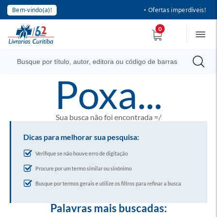
Bem-vindo(a)!
• Ofertas imperdíveis!
0
poxa...
Sua busca não foi encontrada =/
Dicas para melhorar sua pesquisa:
Verifique se não houve erro de digitação
Procure por um termo similar ou sinônimo
Busque por termos gerais e utilize os filtros para refinar a busca
Palavras mais buscadas: