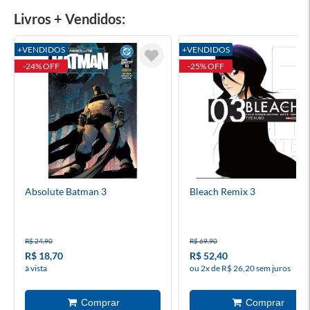
Livros + Vendidos:
+VENDIDOS
+VENDIDOS
-24% OFF
-25% OFF
Absolute Batman 3
Bleach Remix 3
R$ 24,90
R$ 69,90
R$ 18,70
R$ 52,40
à vista
ou 2x de R$ 26,20 sem juros