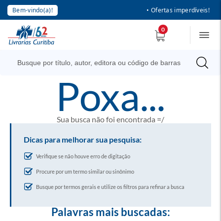
Bem-vindo(a)!
• Ofertas imperdíveis!
0
poxa...
Sua busca não foi encontrada =/
Dicas para melhorar sua pesquisa:
Verifique se não houve erro de digitação
Procure por um termo similar ou sinônimo
Busque por termos gerais e utilize os filtros para refinar a busca
Palavras mais buscadas: