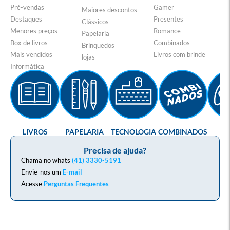
Pré-vendas
Gamer
Maiores descontos
Destaques
Presentes
Clássicos
Menores preços
Romance
Papelaria
Box de livros
Combinados
Brinquedos
Mais vendidos
Livros com brinde
lojas
Informática
LIVROS
PAPELARIA
TECNOLOGIA
COMBINADOS
GA
Precisa de ajuda?
Chama no whats
(41) 3330-5191
Envie-nos um
E-mail
Acesse
Perguntas Frequentes