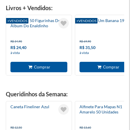
Livros + Vendidos:
Pack Com 50 Figurinhas Do
Diário De Um Banana 19
+VENDIDOS
+VENDIDOS
Álbum Do Enaldinho
R$ 34,90
R$ 69,90
R$ 24,40
R$ 31,50
à vista
à vista
Queridinhos da Semana:
Caneta Fineliner Azul
Alfinete Para Mapas N1
Amarelo 50 Unidades
R$ 12,50
R$ 13,60