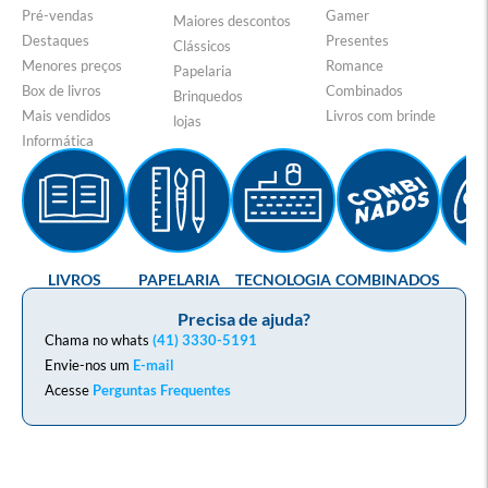
Pré-vendas
Gamer
Maiores descontos
Destaques
Presentes
Clássicos
Menores preços
Romance
Papelaria
Box de livros
Combinados
Brinquedos
Mais vendidos
Livros com brinde
lojas
Informática
LIVROS
PAPELARIA
TECNOLOGIA
COMBINADOS
GA
Precisa de ajuda?
Chama no whats
(41) 3330-5191
Envie-nos um
E-mail
Acesse
Perguntas Frequentes