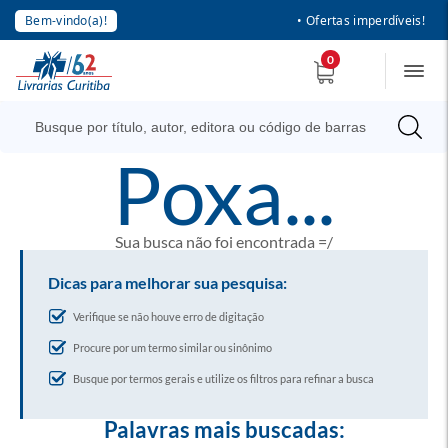
Bem-vindo(a)!
• Ofertas imperdíveis!
0
poxa...
Sua busca não foi encontrada =/
Dicas para melhorar sua pesquisa:
Verifique se não houve erro de digitação
Procure por um termo similar ou sinônimo
Busque por termos gerais e utilize os filtros para refinar a busca
Palavras mais buscadas: