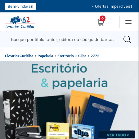
Bem-vindo(a)!
• Ofertas imperdíveis!
0
Livrarias Curitiba
Papelaria
Escritório
Clips
2772