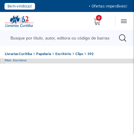
Bem-vindo(a)!
• Ofertas imperdíveis!
0
Livrarias Curitiba
Papelaria
Escritório
Clips
392