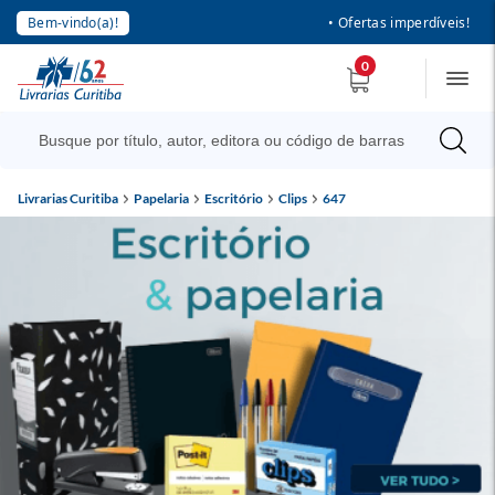
Bem-vindo(a)!
• Ofertas imperdíveis!
0
Livrarias Curitiba
Papelaria
Escritório
Clips
647