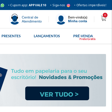
• Siga-nos
• Cupom app:
APPVALE10
• Ofertas imperdíveis!
0
Central de
Bem-vindo(a)
Atendimento
Minha conta
PRESENTES
LANÇAMENTOS
PRÉ-VENDA