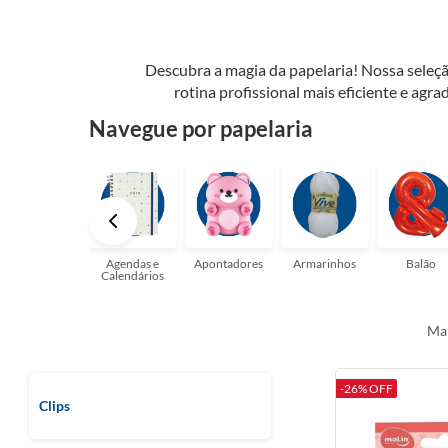
Descubra a magia da papelaria! Nossa seleçã
rotina profissional mais eficiente e agrad
possibilidades. Tenha certeza, temos a pap
Navegue por papelaria
perfeito para suas a
Agendas e
Apontadores
Armarinhos
Balão
Calendários
Mai
-26% OFF
Clips