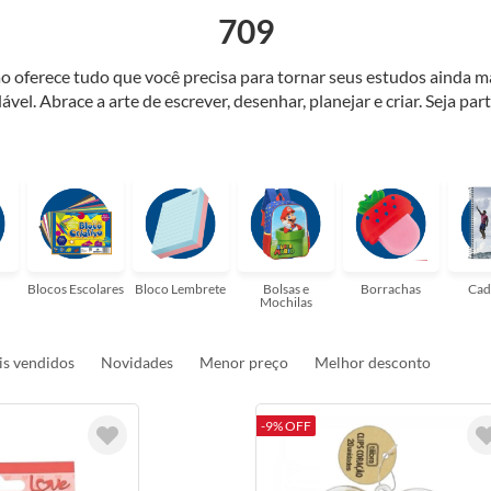
709
o oferece tudo que você precisa para tornar seus estudos ainda m
ável. Abrace a arte de escrever, desenhar, planejar e criar. Seja par
elaria ideal para tornar sua rotina mais inspiradora e encantadora
ulas, profissionais que buscam organizar seus escritórios, temos t
Blocos Escolares
Bloco Lembrete
Bolsas e
Borrachas
Cad
Mochilas
s vendidos
Novidades
Menor preço
Melhor desconto
-9% OFF