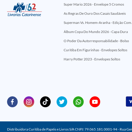
Super Mario 2026 - Envelope 5 Cromos
As Regras De Ouro Dos Casais Saudáveis
Superman Vs. Homem-Aranha - Edi
Álbum Copa Do Mundo 2026 - Capa Dura
O Poder Da Autorresponsabilidade - Bolso
Curitiba Em Figurinhas - Envelopes Soltos
Harry Potter 2023 - Envelopes Soltos
Distribuidora Curitiba de Papéis e Livros S/A CNPJ: 79.065.181.0001-94 - Rua Ge