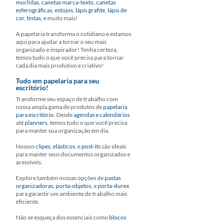
mochilas
,
canetas marca-texto
,
canetas
esferográficas
,
estojos
,
lápis grafite
,
lápis de
cor
,
tintas
, e muito mais!
A papelaria transforma o cotidiano e estamos
aqui para ajudar a tornar o seu mais
organizado e inspirador! Tenha certeza,
temos tudo o que você precisa para tornar
cada dia mais produtivo e criativo!
Tudo em papelaria para seu
escritório!
Transforme seu espaço de trabalho com
nossa ampla gama de produtos de
papelaria
para escritório
. Desde
agendas e calendários
até
planners
, temos tudo o que você precisa
para manter sua organização em dia.
Nossos
clipes
,
elásticos
, e
post-its
são ideais
para manter seus documentos organizados e
acessíveis.
Explore também nossas opções de
pastas
organizadoras
,
porta-objetos
, e
porta-durex
para garantir um ambiente de trabalho mais
eficiente.
Não se esqueça dos essenciais como
blocos