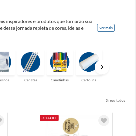
ais inspiradores e produtos que tornarão sua
te dessa jornada repleta de cores, ideias e
Ver mais
! Seja para estudantes em busca do material
udo que você precisa!
ernos
Canetas
Canetinhas
Cartolina
Clips
3
-10% OFF