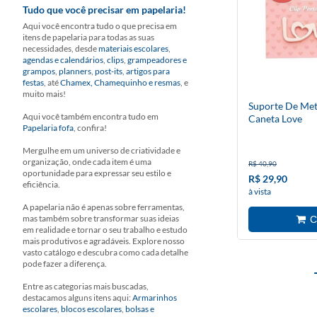
Tudo que você precisar em papelaria!
Aqui você encontra tudo o que precisa em
itens de papelaria para todas as suas
necessidades, desde
materiais escolares
,
agendas e calendários
,
clips
,
grampeadores e
grampos
,
planners
,
post-its
,
artigos para
festas
, até
Chamex, Chamequinho e resmas
, e
muito mais!
Suporte De Met
Aqui você também encontra tudo em
Caneta Love
Papelaria fofa
, confira!
Mergulhe em um universo de criatividade e
organização, onde cada item é uma
R$ 40,90
oportunidade para expressar seu estilo e
R$ 29,90
eficiência.
à vista
A papelaria não é apenas sobre ferramentas,
mas também sobre transformar suas ideias
em realidade e tornar o seu trabalho e estudo
mais produtivos e agradáveis. Explore nosso
vasto catálogo e descubra como cada detalhe
pode fazer a diferença.
Entre as categorias mais buscadas,
destacamos alguns itens aqui:
Armarinhos
escolares
,
blocos escolares
,
bolsas e