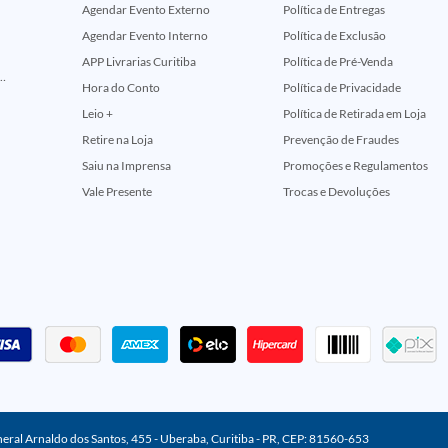
Agendar Evento Externo
Política de Entregas
Agendar Evento Interno
Política de Exclusão
APP Livrarias Curitiba
Política de Pré-Venda
ção Comemorativa 50 Anos (Encontros Clássicos Dc E Marvel)
Hora do Conto
Política de Privacidade
Leio +
Política de Retirada em Loja
Retire na Loja
Prevenção de Fraudes
Saiu na Imprensa
Promoções e Regulamentos
Vale Presente
Trocas e Devoluções
neral Arnaldo dos Santos, 455 - Uberaba, Curitiba - PR, CEP: 81560-653