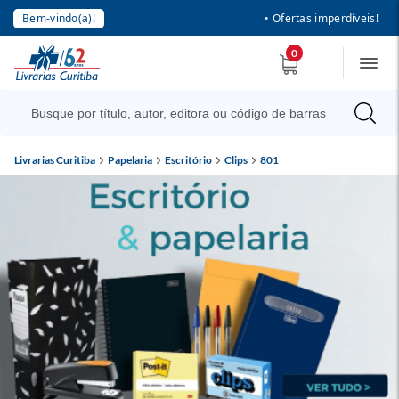
Bem-vindo(a)!
• Ofertas imperdíveis!
0
Livrarias Curitiba
Papelaria
Escritório
Clips
801