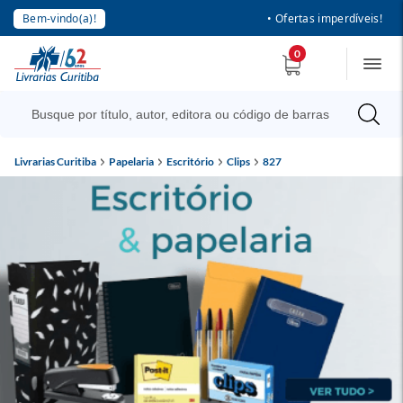
Bem-vindo(a)!
• Ofertas imperdíveis!
0
Livrarias Curitiba
Papelaria
Escritório
Clips
827