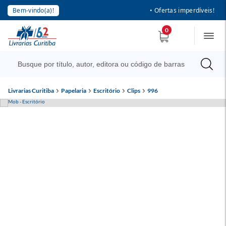
Bem-vindo(a)!
• Ofertas imperdíveis!
0
Livrarias Curitiba
Papelaria
Escritório
Clips
996