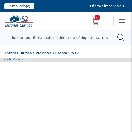
Bem-vindo(a)!
• Ofertas imperdíveis!
0
Livrarias Curitiba
Presentes
Caneca
2603