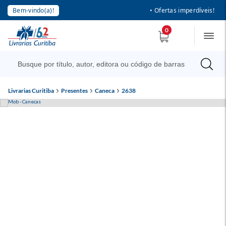
Bem-vindo(a)!
• Ofertas imperdíveis!
0
Livrarias Curitiba
Presentes
Caneca
2638