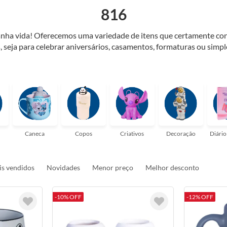
816
 ganha vida! Oferecemos uma variedade de itens que certamente con
, seja para celebrar aniversários, casamentos, formaturas ou sim
além de simplesmente entregar um objeto. É uma oportunidade par
é realmente uma forma de espalhar amor e felicidade pelo mundo! 
https://www.livrariascuritiba.com.br/vale-presente
Caneca
Copos
Criativos
Decoração
Diário
s vendidos
Novidades
Menor preço
Melhor desconto
-10% OFF
-12% OFF