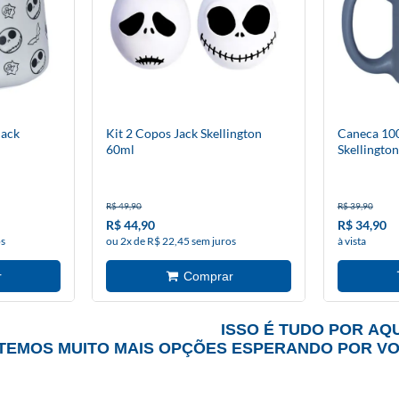
ack
Kit 2 Copos Jack Skellington
Caneca 100
60ml
Skellington
R$ 49,90
R$ 39,90
R$ 44,90
R$ 34,90
os
ou 2x de R$ 22,45 sem juros
à vista
ISSO É TUDO POR AQU
TEMOS MUITO MAIS OPÇÕES ESPERANDO POR V