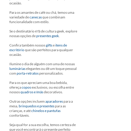
ocasião.
Para os amantes de café ou chá, temos uma
variedade de
canecas
que combinam
funcionalidade com estilo.
Se o destinatário é fã de cultura geek, explore
nossas opções de
presentes geek
.
Confira também nossos
gifts
e
itens de
escritório
que são perfeitos para qualquer
ocasião.
Ilumine o dia de alguém com uma de nossas
luminárias
elegantes ou dê um toque pessoal
com
porta-retratos
personalizados.
Para os que apreciam uma boa bebida,
ofereça
copos
exclusivos, ou escolha entre
nossos
quadros e ímãs
decorativos.
Outras opções incluem
aparadores
para a
mesa,
brinquedos e presentes
para as
crianças, e até
chinelos e pantufas
confortáveis.
Seja qual for a sua escolha, temos certeza de
que você encontrará o presente perfeito