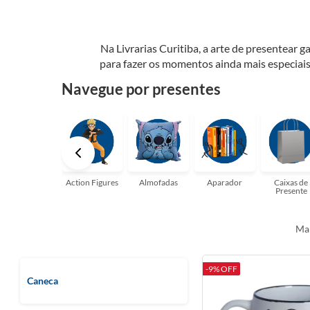
Na Livrarias Curitiba, a arte de presentear
para fazer os momentos ainda mais especiais
qualquer ocasião especial. Presentear vai 
Navegue por presentes
inesquecíveis, pois a arte de presentear 
Action Figures
Almofadas
Aparador
Caixas de
Presente
Mai
-9% OFF
Caneca