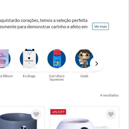
quistarão corações, temos a seleção perfeita
plesmente para demonstrar carinho e afeto em
Ver mais
a compartilhar sentimentos e criar memórias
Conheça também nosso vale presente online:
 e Álbum
Ecobags
Garrafas e
Geek
Gifts
Squeezes
4
-4% OFF