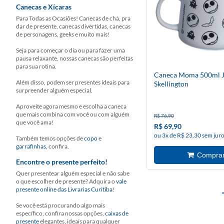
Canecas e Xícaras
Para Todas as Ocasiões! Canecas de chá, pra
dar de presente, canecas divertidas, canecas
de personagens, geeks e muito mais!
Seja para começar o dia ou para fazer uma
pausa relaxante, nossas canecas são perfeitas
para sua rotina.
Caneca Moma 500ml J
Além disso, podem ser presentes ideais para
Skellington
surpreender alguém especial.
Aproveite agora mesmo e escolha a caneca
que mais combina com você ou com alguém
R$ 76,90
que você ama!
R$ 69,90
ou 3x de R$ 23,30 sem jur
Também temos opções de
copo
e
garrafinhas,
confira.
Encontre o presente perfeito!
Quer presentear alguém especial e não sabe
o que escolher de presente? Adquira o
vale
presente online das Livrarias Curitiba
!
Se você está procurando algo mais
específico, confira nossas opções,
caixas de
presente
elegantes, ideais para qualquer