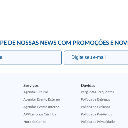
IPE DE NOSSAS NEWS COM PROMOÇÕES E NOV
Serviços
Dúvidas
Agenda Cultural
Perguntas Frequentes
Agendar Evento Externo
Política de Entregas
Agendar Evento Interno
Política de Exclusão
APP Livrarias Curitiba
Política de Pré-Venda
Hora do Conto
Política de Privacidade
ção Comemorativa 50 Anos (Encontros Clássicos Dc E Marvel)