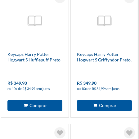
Keycaps Harry Potter
Keycaps Harry Potter
Hogwart S Hufflepuff Preto
Hogwart S Griffyndor Preto,
E Amarelo (Hp-943) -
Vermelho E Amarelo (Hp-
Redragon
944) - Redragon
R$ 349,90
R$ 349,90
ou 10x de R$ 34,99 sem juros
ou 10x de R$ 34,99 sem juros