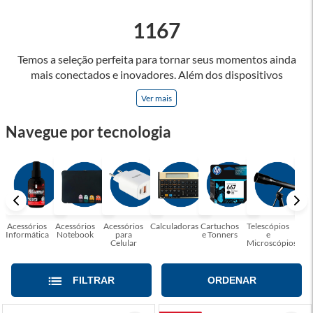
1167
Temos a seleção perfeita para tornar seus momentos ainda
mais conectados e inovadores. Além dos dispositivos
eletrônicos, oferecemos uma variedade de acessórios
Ver mais
projetados para otimizar a funcionalidade e a praticidade dos
produtos de tecnologia, como headsets, teclados mecânicos
Navegue por tecnologia
e mouses de alta precisão, que são apenas alguns dos itens
que você encontrará em nossa linha de acessórios gamers.
Convidamos você a explorar nossa seleção de produtos e se
surpreender com as possibilidades! Faça parte dessa jornada
tecnológica conosco e desfrute de uma experiência única de
conexão.
Acessórios
Acessórios
Acessórios
Calculadoras
Cartuchos
Telescópios
G
Informática
Notebook
para
e Tonners
e
Celular
Microscópios
FILTRAR
ORDENAR