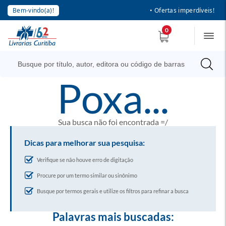
Bem-vindo(a)!
• Ofertas imperdíveis!
0
poxa...
Sua busca não foi encontrada =/
Dicas para melhorar sua pesquisa:
Verifique se não houve erro de digitação
Procure por um termo similar ou sinônimo
Busque por termos gerais e utilize os filtros para refinar a busca
Palavras mais buscadas: