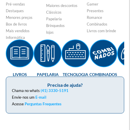
Pré-vendas
Gamer
Maiores descontos
Destaques
Presentes
Clássicos
Menores preços
Romance
Papelaria
Box de livros
Combinados
Brinquedos
Mais vendidos
Livros com brinde
lojas
Informática
LIVROS
PAPELARIA
TECNOLOGIA
COMBINADOS
GA
Precisa de ajuda?
Chama no whats
(41) 3330-5191
Envie-nos um
E-mail
Acesse
Perguntas Frequentes