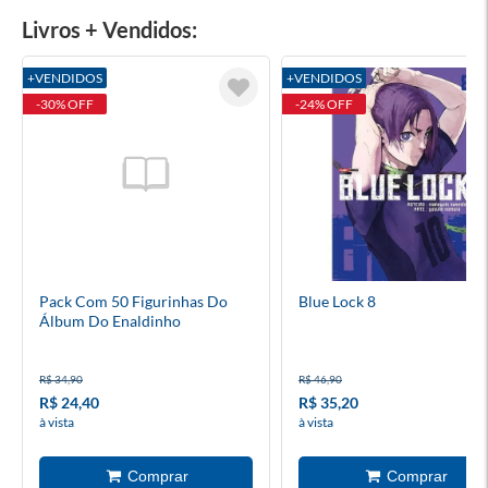
Livros + Vendidos:
+VENDIDOS
+VENDIDOS
-30% OFF
-24% OFF
Pack Com 50 Figurinhas Do
Blue Lock 8
Álbum Do Enaldinho
R$ 34,90
R$ 46,90
R$ 24,40
R$ 35,20
à vista
à vista