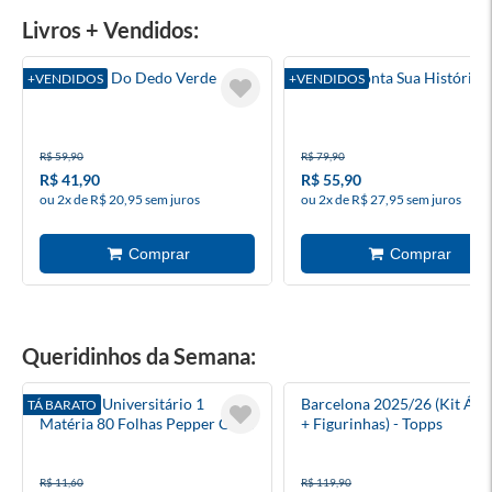
Livros + Vendidos:
O Menino Do Dedo Verde
Pai Me Conta Sua História?
+VENDIDOS
+VENDIDOS
R$ 59,90
R$ 79,90
R$ 41,90
R$ 55,90
ou 2x de R$ 20,95 sem juros
ou 2x de R$ 27,95 sem juros
Queridinhos da Semana:
Caderno Universitário 1
Barcelona 2025/26 (Kit Ál
TÁ BARATO
Matéria 80 Folhas Pepper Capa
+ Figurinhas) - Topps
Dura
R$ 11,60
R$ 119,90