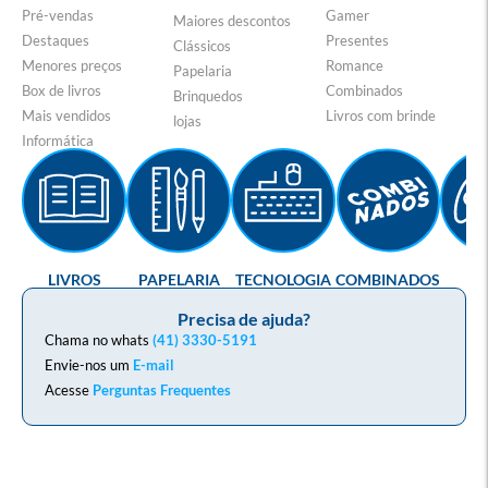
Pré-vendas
Gamer
Maiores descontos
Destaques
Presentes
Clássicos
Menores preços
Romance
Papelaria
Box de livros
Combinados
Brinquedos
Mais vendidos
Livros com brinde
lojas
Informática
LIVROS
PAPELARIA
TECNOLOGIA
COMBINADOS
GA
Precisa de ajuda?
Chama no whats
(41) 3330-5191
Envie-nos um
E-mail
Acesse
Perguntas Frequentes