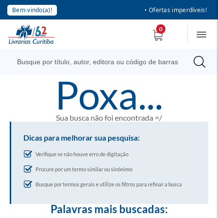
Bem-vindo(a)!
• Ofertas imperdíveis!
0
poxa...
Sua busca não foi encontrada =/
Dicas para melhorar sua pesquisa:
Verifique se não houve erro de digitação
Procure por um termo similar ou sinônimo
Busque por termos gerais e utilize os filtros para refinar a busca
Palavras mais buscadas: