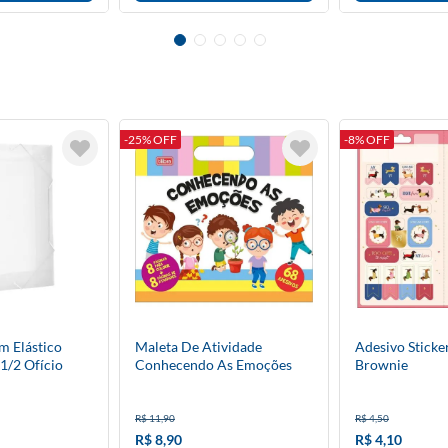
-25% OFF
-8% OFF
m Elástico
Maleta De Atividade
Adesivo Sticke
1/2 Ofício
Conhecendo As Emoções
Brownie
Académie 8 Folhas
R$ 11,90
R$ 4,50
R$ 8,90
R$ 4,10