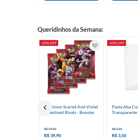
Queridinhos da Semana:
-20% OFF
-10% OFF
Pokémon Scarlet And Violet
Pasta Aba Co
- Destined Rivals - Booster
Transparente 
Unitário - Inglês
R$ 49,90
R$ 3,90
R$ 39,90
R$ 3,50