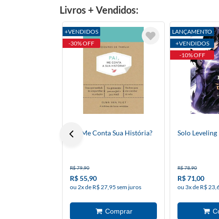
Livros + Vendidos:
+VENDIDOS
LANÇAMENTO
-30% OFF
+VENDIDOS
-10% OFF
Pai Me Conta Sua História?
Solo Leveling
R$ 79,90
R$ 78,90
R$ 55,90
R$ 71,00
ou 2x de R$ 27,95 sem juros
ou 3x de R$ 23,