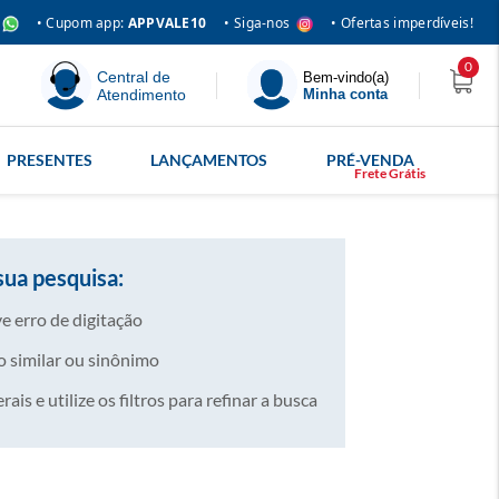
• Siga-nos
• Cupom app:
APPVALE10
• Ofertas imperdíveis!
0
Central de
Bem-vindo(a)
Atendimento
Minha conta
PRESENTES
LANÇAMENTOS
PRÉ-VENDA
sua pesquisa:
e erro de digitação
 similar ou sinônimo
is e utilize os filtros para refinar a busca