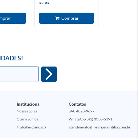
à vista
à vista
IDADES!
Institucional
Contatos
Nossas Lojas
SAC 4020-9697
Quem Somos
WhatsApp (41) 3330-5191
Trabalhe Conosco
atendimento@livrariascuritiba.com.br