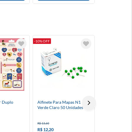
-10% OFF
TÁ BARATO
-9% OFF
r Duplo
Alfinete Para Mapas N1
Giz De Cera Fin
Verde Claro 50 Unidades
R$ 13,60
R$ 5,20
R$ 12,20
R$ 4,70