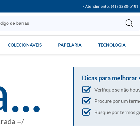
• Atendimento: (41) 3330-5191
COLECIONÁVEIS
PAPELARIA
TECNOLOGIA
...
Dicas para melhorar 
Verifique se não houv
Procure por um termo
Busque por termos gera
trada =/