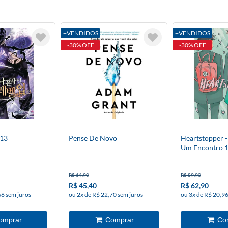
+VENDIDOS
+VENDIDOS
-30% OFF
-30% OFF
 13
Pense De Novo
Heartstopper -
Um Encontro 
R$ 64,90
R$ 89,90
R$ 45,40
R$ 62,90
66 sem juros
ou 2x de R$ 22,70 sem juros
ou 3x de R$ 20,96