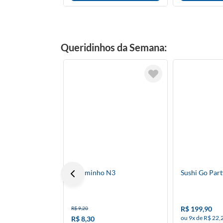
Queridinhos da Semana:
Esfuminho N3
Sushi Go Part
R$ 199,90
R$ 9,20
ou 9x de R$ 22,
R$ 8,30