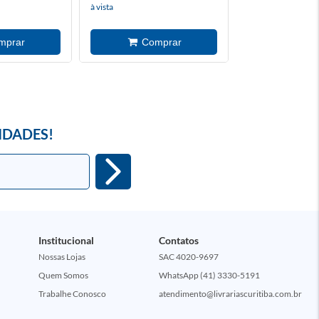
à vista
à vista
IDADES!
Institucional
Contatos
Nossas Lojas
SAC 4020-9697
Quem Somos
WhatsApp (41) 3330-5191
Trabalhe Conosco
atendimento@livrariascuritiba.com.br