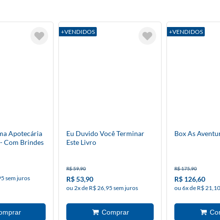
+VENDIDOS
+VENDIDOS
ma Apotecária
Eu Duvido Você Terminar
Box As Aventu
 - Com Brindes
Este Livro
R$ 59,90
R$ 175,90
95 sem juros
R$ 53,90
R$ 126,60
ou 2x de R$ 26,95 sem juros
ou 6x de R$ 21,10