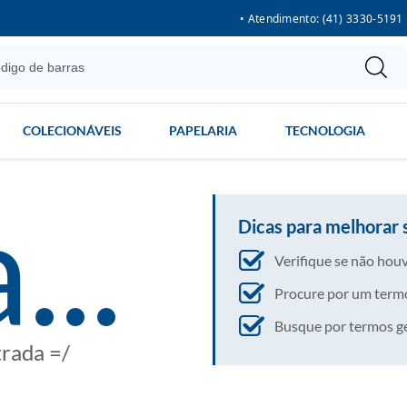
• Atendimento: (41) 3330-5191
COLECIONÁVEIS
PAPELARIA
TECNOLOGIA
...
Dicas para melhorar 
Verifique se não houv
Procure por um termo
Busque por termos gera
trada =/