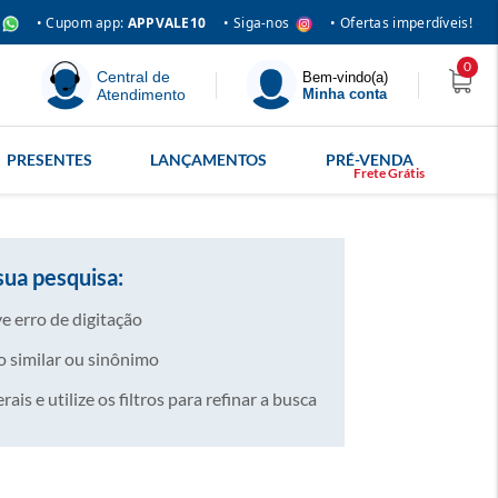
• Siga-nos
• Cupom app:
APPVALE10
• Ofertas imperdíveis!
0
Central de
Bem-vindo(a)
Atendimento
Minha conta
PRESENTES
LANÇAMENTOS
PRÉ-VENDA
sua pesquisa:
e erro de digitação
 similar ou sinônimo
is e utilize os filtros para refinar a busca