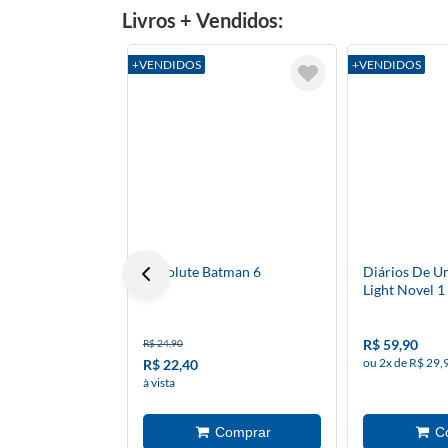
Livros + Vendidos:
+VENDIDOS
+VENDIDOS
Absolute Batman 6
Diários De U
Light Novel 1
R$ 59,90
R$ 24,90
ou 2x de R$ 29,
R$ 22,40
à vista