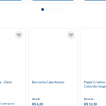
y - Devir
Borracha Cake Avulso
Papel Criativo
Colorido Usap
R$ 6,90
R$ 13,70
21 sem juros
R$ 6,20
R$ 12,30