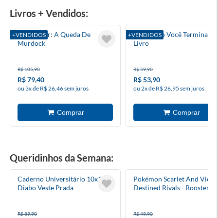
Livros + Vendidos:
Demolidor: A Queda De
Eu Duvido Você Terminar E
+VENDIDOS
+VENDIDOS
Murdock
Livro
R$ 105,90
R$ 59,90
R$ 79,40
R$ 53,90
ou 3x de R$ 26,46 sem juros
ou 2x de R$ 26,95 sem juros
Queridinhos da Semana:
Caderno Universitário 10x1
Pokémon Scarlet And Violet
Diabo Veste Prada
Destined Rivals - Booster
Unitário - Inglês
R$ 89,90
R$ 49,90