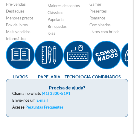
Pré-vendas
Gamer
Maiores descontos
Destaques
Presentes
Clássicos
Menores preços
Romance
Papelaria
Box de livros
Combinados
Brinquedos
Mais vendidos
Livros com brinde
lojas
Informática
LIVROS
PAPELARIA
TECNOLOGIA
COMBINADOS
GA
Precisa de ajuda?
Chama no whats
(41) 3330-5191
Envie-nos um
E-mail
Acesse
Perguntas Frequentes