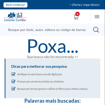
Bem-vindo(a)!
• Ofertas imperdíveis!
0
poxa...
Sua busca não foi encontrada =/
Dicas para melhorar sua pesquisa:
Verifique se não houve erro de digitação
Procure por um termo similar ou sinônimo
Busque por termos gerais e utilize os filtros para refinar a busca
Palavras mais buscadas: