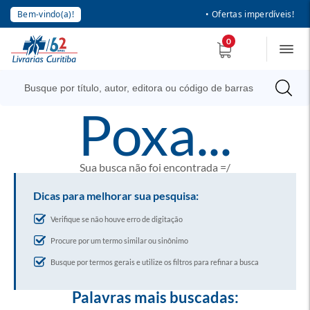
Bem-vindo(a)!
• Ofertas imperdíveis!
0
poxa...
Sua busca não foi encontrada =/
Dicas para melhorar sua pesquisa:
Verifique se não houve erro de digitação
Procure por um termo similar ou sinônimo
Busque por termos gerais e utilize os filtros para refinar a busca
Palavras mais buscadas: