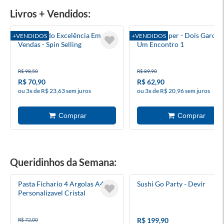
Livros + Vendidos:
Alcançando Excelência Em
Heartstopper - Dois Garoto
+VENDIDOS
+VENDIDOS
Vendas - Spin Selling
Um Encontro 1
R$ 98,50
R$ 89,90
R$ 70,90
R$ 62,90
ou 3x de R$ 23,63 sem juros
ou 3x de R$ 20,96 sem juros
Queridinhos da Semana:
Pasta Fichario 4 Argolas A4
Sushi Go Party - Devir
Personalizavel Cristal
R$ 199,90
R$ 72,00