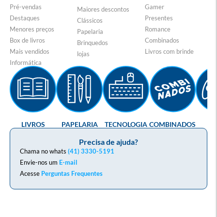
Pré-vendas
Gamer
Maiores descontos
Destaques
Presentes
Clássicos
Menores preços
Romance
Papelaria
Box de livros
Combinados
Brinquedos
Mais vendidos
Livros com brinde
lojas
Informática
LIVROS
PAPELARIA
TECNOLOGIA
COMBINADOS
GA
Precisa de ajuda?
Chama no whats
(41) 3330-5191
Envie-nos um
E-mail
Acesse
Perguntas Frequentes