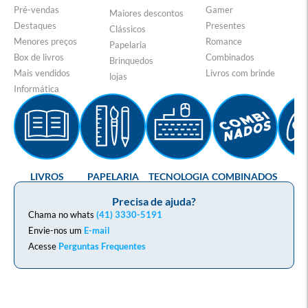
Pré-vendas
Gamer
Maiores descontos
Destaques
Presentes
Clássicos
Menores preços
Romance
Papelaria
Box de livros
Combinados
Brinquedos
Mais vendidos
Livros com brinde
lojas
Informática
LIVROS
PAPELARIA
TECNOLOGIA
COMBINADOS
GA
Precisa de ajuda?
Chama no whats
(41) 3330-5191
Envie-nos um
E-mail
Acesse
Perguntas Frequentes