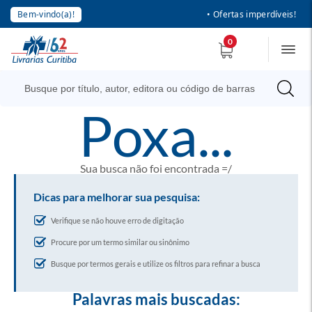
Bem-vindo(a)!
• Ofertas imperdíveis!
0
poxa...
Sua busca não foi encontrada =/
Dicas para melhorar sua pesquisa:
Verifique se não houve erro de digitação
Procure por um termo similar ou sinônimo
Busque por termos gerais e utilize os filtros para refinar a busca
Palavras mais buscadas: