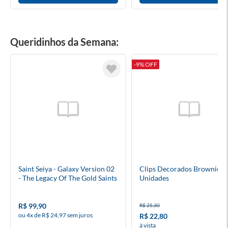
Queridinhos da Semana:
-9% OFF
Saint Seiya - Galaxy Version 02
Clips Decorados Brownie 4
- The Legacy Of The Gold Saints
Unidades
(Model Kit) - Blokees
R$ 99,90
R$ 25,30
ou 4x de R$ 24,97 sem juros
R$ 22,80
à vista