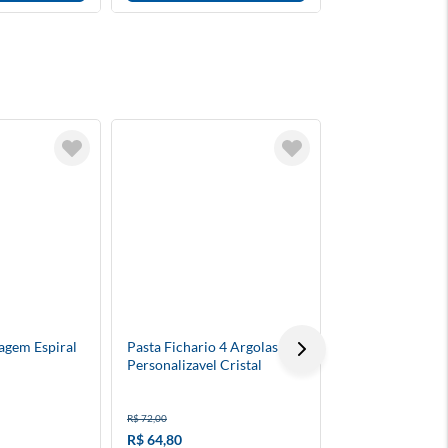
agem Espiral
Pasta Fichario 4 Argolas A4
Barcelona 2025/
Personalizavel Cristal
Álbum + Figurin
R$ 72,00
R$ 119,90
R$ 64,80
R$ 87,50