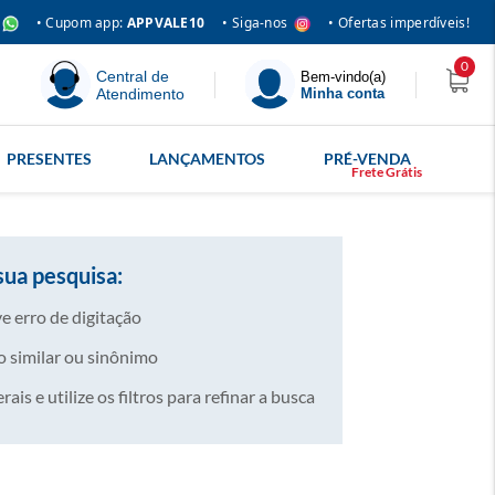
• Siga-nos
• Cupom app:
APPVALE10
• Ofertas imperdíveis!
0
Central de
Bem-vindo(a)
Atendimento
Minha conta
PRESENTES
LANÇAMENTOS
PRÉ-VENDA
sua pesquisa:
e erro de digitação
 similar ou sinônimo
is e utilize os filtros para refinar a busca