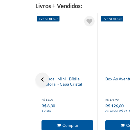
Livros + Vendidos:
+VENDIDOS
+VENDIDOS
Salmos - Mini - Bíblia
Box As Avent
Pastoral - Capa Cristal
R$ 11,00
R$ 175,90
R$ 8,30
R$ 126,60
à vista
ou 6x de R$ 21,