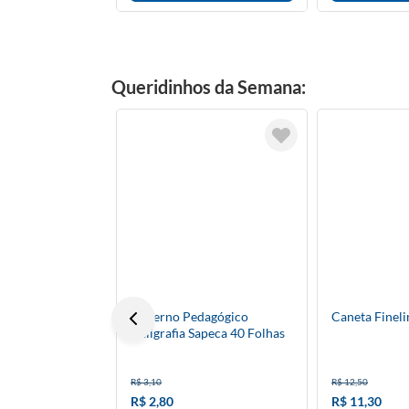
Queridinhos da Semana:
Caderno Pedagógico
Caneta Fineli
Caligrafia Sapeca 40 Folhas
R$ 3,10
R$ 12,50
R$ 2,80
R$ 11,30