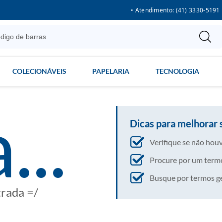
• Atendimento: (41) 3330-5191
COLECIONÁVEIS
PAPELARIA
TECNOLOGIA
...
Dicas para melhorar 
Verifique se não houv
Procure por um termo
Busque por termos gera
trada =/