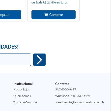
ou 3x de R$ 21,60 sem juros
ou 4x de R$ 21,87 
IDADES!
Institucional
Contatos
Nossas Lojas
SAC 4020-9697
Quem Somos
WhatsApp (41) 3330-5191
Trabalhe Conosco
atendimento@livrariascuritiba.com.br