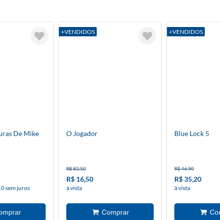
+VENDIDOS
+VENDIDOS
uras De Mike
O Jogador
Blue Lock 5
R$ 82,50
R$ 46,90
R$ 16,50
R$ 35,20
10 sem juros
à vista
à vista