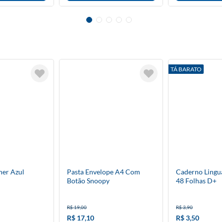
TÁ BARATO
ner Azul
Pasta Envelope A4 Com
Caderno Lingu
Botão Snoopy
48 Folhas D+
R$ 19,00
R$ 3,90
R$ 17,10
R$ 3,50