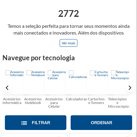
2772
Temos a seleção perfeita para tornar seus momentos ainda
mais conectados e inovadores. Além dos dispositivos
eletrônicos, oferecemos uma variedade de acessórios
Ver mais
projetados para otimizar a funcionalidade e a praticidade dos
produtos de tecnologia, como headsets, teclados mecânicos
Navegue por tecnologia
e mouses de alta precisão, que são apenas alguns dos itens
que você encontrará em nossa linha de acessórios gamers.
Convidamos você a explorar nossa seleção de produtos e se
surpreender com as possibilidades! Faça parte dessa jornada
tecnológica conosco e desfrute de uma experiência única de
conexão.
Acessórios
Acessórios
Acessórios
Calculadoras
Cartuchos
Telescópios
G
Informática
Notebook
para
e Tonners
e
Celular
Microscópios
FILTRAR
ORDENAR