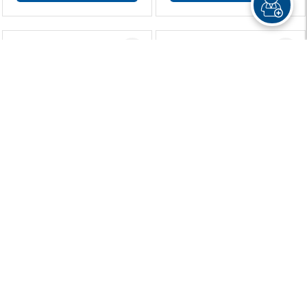
Caixa De Som Soundbar
Mouse Gamer G502
Orpheus (Gs550) - Redragon
Lightspeed - Logitech
R$ 179,90
R$ 899,90
ou 8x de R$ 22,48 sem juros
ou 10x de R$ 89,99 sem juros
Mouse Wireless M170 Preto
Headset P3 H111 - Logitech
- Logitech
R$ 79,90
R$ 99,90
R$ 69,90
R$ 89,90
ou 3x de R$ 23,30 sem juros
ou 4x de R$ 22,47 sem juros