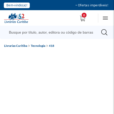
Bem-vindo(a)!
• Ofertas imperdíveis!
0
Livrarias Curitiba
Tecnologia
418