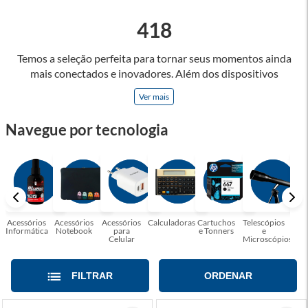
418
Temos a seleção perfeita para tornar seus momentos ainda
mais conectados e inovadores. Além dos dispositivos
eletrônicos, oferecemos uma variedade de acessórios
Ver mais
projetados para otimizar a funcionalidade e a praticidade dos
produtos de tecnologia, como headsets, teclados mecânicos
Navegue por tecnologia
e mouses de alta precisão, que são apenas alguns dos itens
que você encontrará em nossa linha de acessórios gamers.
Convidamos você a explorar nossa seleção de produtos e se
surpreender com as possibilidades! Faça parte dessa jornada
tecnológica conosco e desfrute de uma experiência única de
conexão.
Acessórios
Acessórios
Acessórios
Calculadoras
Cartuchos
Telescópios
G
Informática
Notebook
para
e Tonners
e
Celular
Microscópios
FILTRAR
ORDENAR