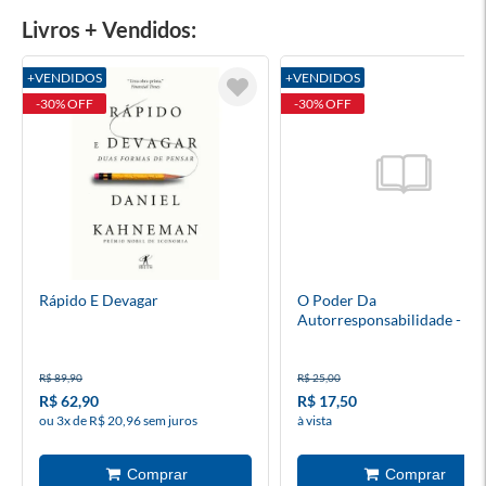
Livros + Vendidos:
+VENDIDOS
+VENDIDOS
-30% OFF
-30% OFF
Rápido E Devagar
O Poder Da
Autorresponsabilidade - Bo
R$ 89,90
R$ 25,00
R$ 62,90
R$ 17,50
ou 3x de R$ 20,96 sem juros
à vista