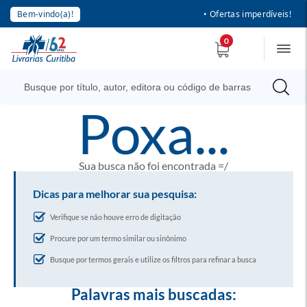
Bem-vindo(a)!
• Ofertas imperdíveis!
0
poxa...
Sua busca não foi encontrada =/
Dicas para melhorar sua pesquisa:
Verifique se não houve erro de digitação
Procure por um termo similar ou sinônimo
Busque por termos gerais e utilize os filtros para refinar a busca
Palavras mais buscadas: