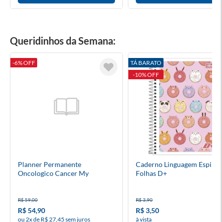
Queridinhos da Semana:
-6% OFF
TÁ BARATO
-10% OFF
Planner Permanente
Caderno Linguagem Espiral
Oncologico Cancer My
Folhas D+
Oncoplanner Espiral
R$ 59,00
R$ 3,90
R$ 54,90
R$ 3,50
ou 2x de R$ 27,45 sem juros
à vista