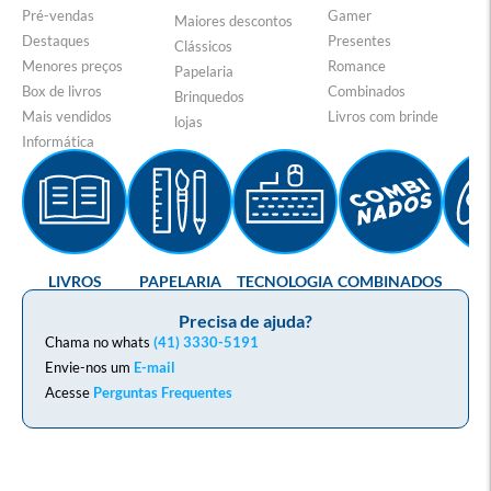
Pré-vendas
Gamer
Maiores descontos
Destaques
Presentes
Clássicos
Menores preços
Romance
Papelaria
Box de livros
Combinados
Brinquedos
Mais vendidos
Livros com brinde
lojas
Informática
LIVROS
PAPELARIA
TECNOLOGIA
COMBINADOS
GA
Precisa de ajuda?
Chama no whats
(41) 3330-5191
Envie-nos um
E-mail
Acesse
Perguntas Frequentes