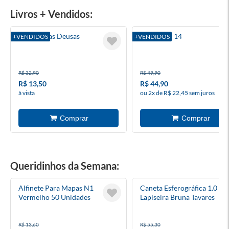
Livros + Vendidos:
A Roda Das Deusas
Invencível 14
+VENDIDOS
+VENDIDOS
R$ 32,90
R$ 49,90
R$ 13,50
R$ 44,90
à vista
ou 2x de R$ 22,45 sem juros
Queridinhos da Semana:
Alfinete Para Mapas N1
Caneta Esferográfica 1.0 +
Vermelho 50 Unidades
Lapiseira Bruna Tavares
R$ 13,60
R$ 55,30