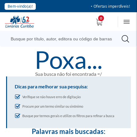
Bem-vindo(a)!
• Ofertas imperdíveis!
0
poxa...
Sua busca não foi encontrada =/
Dicas para melhorar sua pesquisa:
Verifique se não houve erro de digitação
Procure por um termo similar ou sinônimo
Busque por termos gerais e utilize os filtros para refinar a busca
Palavras mais buscadas: