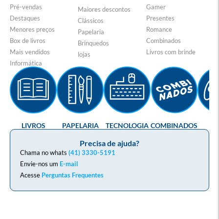
Pré-vendas
Gamer
Maiores descontos
Destaques
Presentes
Clássicos
Menores preços
Romance
Papelaria
Box de livros
Combinados
Brinquedos
Mais vendidos
Livros com brinde
lojas
Informática
LIVROS
PAPELARIA
TECNOLOGIA
COMBINADOS
GA
Precisa de ajuda?
Chama no whats
(41) 3330-5191
Envie-nos um
E-mail
Acesse
Perguntas Frequentes