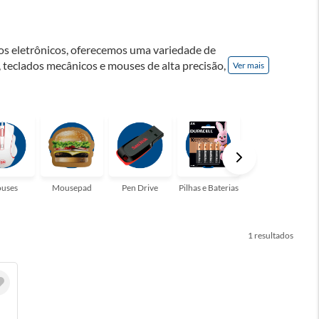
os eletrônicos, oferecemos uma variedade de
 teclados mecânicos e mouses de alta precisão,
Ver mais
 a explorar nossa seleção de produtos e se
ma experiência única de conexão.
uses
Mousepad
Pen Drive
Pilhas e Baterias
Teclados
1