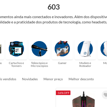
603
momentos ainda mais conectados e inovadores. Além dos dispositiv
alidade e a praticidade dos produtos de tecnologia, como headsets,
encontrará em nossa linha de acessórios gamers. Convidamos você
es! Faça parte dessa jornada tecnológica conosco e desfrute de u
as
Cartuchos e
Telescópios e
Gamer
Modem e
Mo
Tonners
Microscópios
Roteador
s vendidos
Novidades
Menor preço
Melhor desconto
-16% OFF