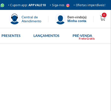
• Siga-nos
• Cupom app:
APPVALE10
• Ofertas imperdíveis!
0
Central de
Bem-vindo(a)
Atendimento
Minha conta
PRESENTES
LANÇAMENTOS
PRÉ-VENDA