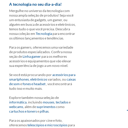
A tecnologia no seu dia-a-dia!
Mergulhe no universo da tecnologia com
nossa ampla seleção de produtos! Seja você
um entusiasta de gadgets, um gamer, ou
alguém em busca de acessórios e eletrônicos,
temos tudo o que você precisa. Descubra
nossa coleção em
Tecnologia
para encontrar
os últimos lançamentos e tendências.
Para os gamers, oferecemos uma variedade
de produtos especializados. Confira nossa
seção de
Linha gamer
para os melhores
acessórios e equipamentos que vão elevar
sua experiência de jogo a um novo nível.
Se você está procurando por
acessórios para
smartphones
,
eletrônicos
variados, ou
caixas
de som
e
fones e headset
, você encontrará
tudo isso e muito mais.
Explore também nossa seleção de
informática
, incluindo
mouses
,
teclados
e
webcams
, além de
suprimentos
como
cartuchos e toners
e
pilhas
.
Para os apaixonados por cine e foto,
oferecemos
telescópios e microscópios
para