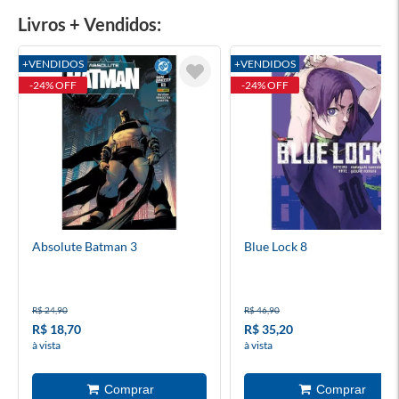
Livros + Vendidos:
+VENDIDOS
+VENDIDOS
-24% OFF
-24% OFF
Absolute Batman 3
Blue Lock 8
R$ 24,90
R$ 46,90
R$ 18,70
R$ 35,20
à vista
à vista