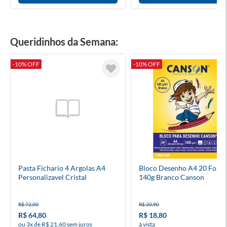
Queridinhos da Semana:
-10% OFF
-10% OFF
Pasta Fichario 4 Argolas A4
Bloco Desenho A4 20 Folha
Personalizavel Cristal
140g Branco Canson
R$ 72,00
R$ 20,90
R$ 64,80
R$ 18,80
ou 3x de R$ 21,60 sem juros
à vista