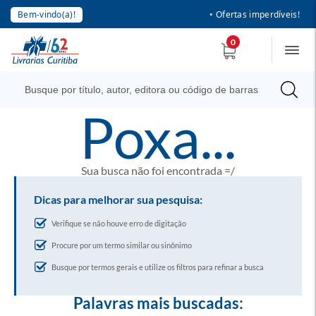
Bem-vindo(a)!
• Ofertas imperdíveis!
0
poxa...
Sua busca não foi encontrada =/
Dicas para melhorar sua pesquisa:
Verifique se não houve erro de digitação
Procure por um termo similar ou sinônimo
Busque por termos gerais e utilize os filtros para refinar a busca
Palavras mais buscadas: