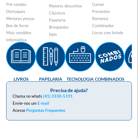
Pré-vendas
Gamer
Maiores descontos
Destaques
Presentes
Clássicos
Menores preços
Romance
Papelaria
Box de livros
Combinados
Brinquedos
Mais vendidos
Livros com brinde
lojas
Informática
LIVROS
PAPELARIA
TECNOLOGIA
COMBINADOS
GA
Precisa de ajuda?
Chama no whats
(41) 3330-5191
Envie-nos um
E-mail
Acesse
Perguntas Frequentes