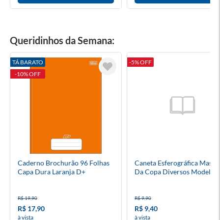
Queridinhos da Semana:
TÁ BARATO
-5% OFF
-10% OFF
Caderno Brochurão 96 Folhas
Caneta Esferográfica Masco
Capa Dura Laranja D+
Da Copa Diversos Modelos
R$ 19,90
R$ 9,90
R$ 17,90
R$ 9,40
à vista
à vista