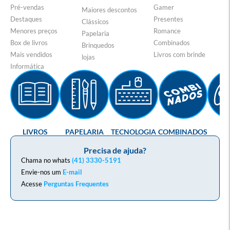
Pré-vendas
Gamer
Maiores descontos
Destaques
Presentes
Clássicos
Menores preços
Romance
Papelaria
Box de livros
Combinados
Brinquedos
Mais vendidos
Livros com brinde
lojas
Informática
LIVROS
PAPELARIA
TECNOLOGIA
COMBINADOS
GA
Precisa de ajuda?
Chama no whats
(41) 3330-5191
Envie-nos um
E-mail
Acesse
Perguntas Frequentes