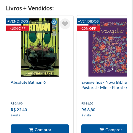
Livros + Vendidos:
+VENDIDOS
+VENDIDOS
-10% OFF
-20% OFF
Absolute Batman 6
Evangelhos - Nova Bíblia
Pastoral - Mini - Floral - Ca
Cristal
R$ 24,90
R$ 11,00
R$ 22,40
R$ 8,80
à vista
à vista