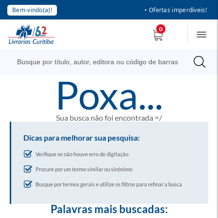
Bem-vindo(a)!
• Ofertas imperdíveis!
0
poxa...
Sua busca não foi encontrada =/
Dicas para melhorar sua pesquisa:
Verifique se não houve erro de digitação
Procure por um termo similar ou sinônimo
Busque por termos gerais e utilize os filtros para refinar a busca
Palavras mais buscadas: