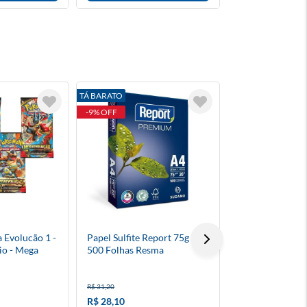
TÁ BARATO
-10% OFF
-9% OFF
Evolucão 1 -
Papel Sulfite Report 75g A4
Papel Sulfite Br
io - Mega
500 Folhas Resma
Reciclado Resm
R$ 31,20
R$ 29,00
R$ 28,10
R$ 26,00