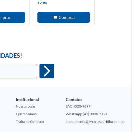
à vista
à vista
IDADES!
Institucional
Contatos
Nossas Lojas
SAC 4020-9697
Quem Somos
WhatsApp (41) 3330-5191
Trabalhe Conosco
atendimento@livrariascuritiba.com.br