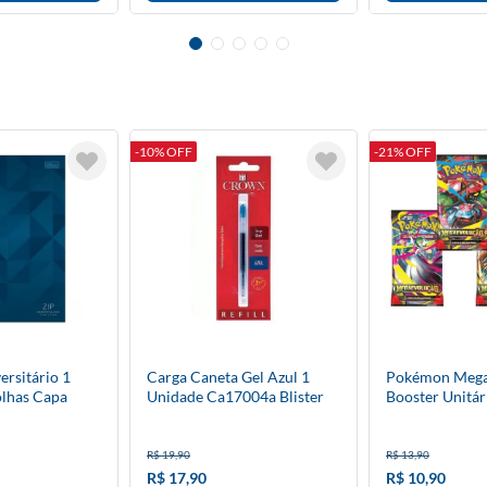
-10% OFF
-21% OFF
rsitário 1
Carga Caneta Gel Azul 1
Pokémon Mega 
olhas Capa
Unidade Ca17004a Blister
Booster Unitár
Crown
Evolução
R$ 19,90
R$ 13,90
R$ 17,90
R$ 10,90