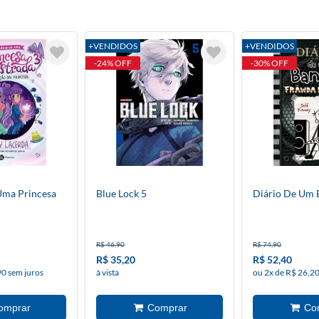
+VENDIDOS
+VENDIDOS
-24% OFF
-30% OFF
Uma Princesa
Blue Lock 5
Diário De Um 
R$ 46,90
R$ 74,90
R$ 35,20
R$ 52,40
90 sem juros
à vista
ou 2x de R$ 26,20