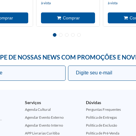
à vista
à vista
IPE DE NOSSAS NEWS COM PROMOÇÕES E NOV
Serviços
Dúvidas
Agenda Cultural
Perguntas Frequentes
Agendar Evento Externo
Política de Entregas
ção Comemorativa 50 Anos (Encontros Clássicos Dc E Marvel)
Agendar Evento Interno
Política de Exclusão
APP Livrarias Curitiba
Política de Pré-Venda