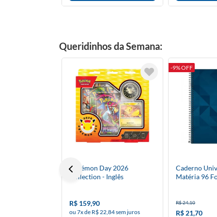
Queridinhos da Semana:
-9% OFF
Pokémon Day 2026
Caderno Unive
Collection - Inglês
Matéria 96 F
Dura
R$ 159,90
R$ 24,10
ou 7x de R$ 22,84 sem juros
R$ 21,70