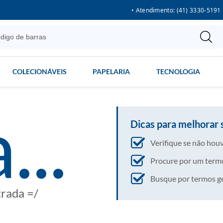
• Atendimento: (41) 3330-5191
COLECIONÁVEIS
PAPELARIA
TECNOLOGIA
...
Dicas para melhorar 
Verifique se não houv
Procure por um termo
Busque por termos gera
trada =/