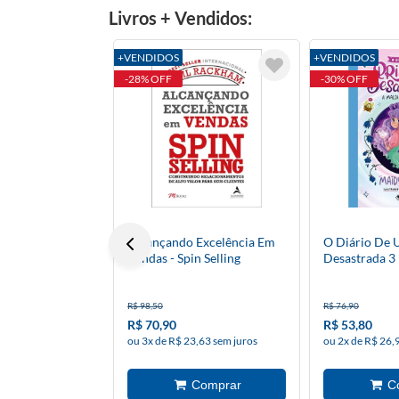
Livros + Vendidos:
+VENDIDOS
+VENDIDOS
-28% OFF
-30% OFF
Alcançando Excelência Em
O Diário De 
Vendas - Spin Selling
Desastrada 3
R$ 98,50
R$ 76,90
R$ 70,90
R$ 53,80
ou 3x de R$ 23,63 sem juros
ou 2x de R$ 26,