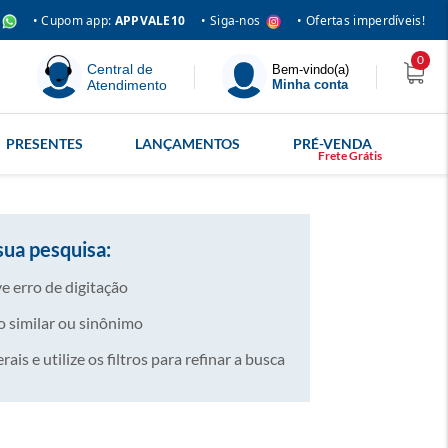
• Siga-nos
• Cupom app:
APPVALE10
• Ofertas imperdíveis!
0
Central de
Bem-vindo(a)
Atendimento
Minha conta
PRESENTES
LANÇAMENTOS
PRÉ-VENDA
sua pesquisa:
e erro de digitação
 similar ou sinônimo
is e utilize os filtros para refinar a busca