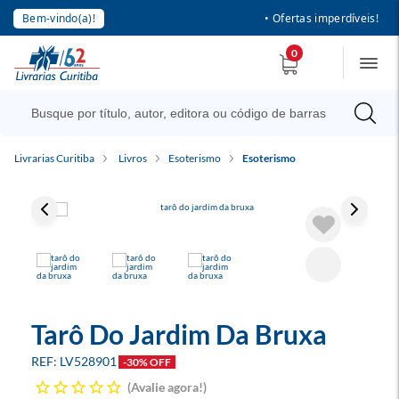
Bem-vindo(a)!
• Ofertas imperdíveis!
0
Livrarias Curitiba
Livros
Esoterismo
Esoterismo
Tarô Do Jardim Da Bruxa
LV528901
-30% OFF
Avalie agora!