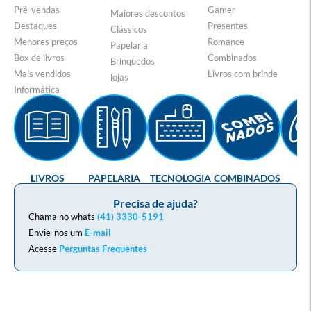
Pré-vendas
Gamer
Maiores descontos
Destaques
Presentes
Clássicos
Menores preços
Romance
Papelaria
Box de livros
Combinados
Brinquedos
Mais vendidos
Livros com brinde
lojas
Informática
LIVROS
PAPELARIA
TECNOLOGIA
COMBINADOS
GA
Precisa de ajuda?
Chama no whats
(41) 3330-5191
Envie-nos um
E-mail
Acesse
Perguntas Frequentes