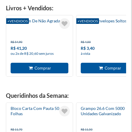
Livros + Vendidos:
A Coragem De Não Agradar
Luluca - Envelopes Soltos
+VENDIDOS
+VENDIDOS
R$ 54,90
R$ 4,00
R$ 41,20
R$ 3,40
ou 2x de R$ 20,60 sem juros
à vista
Queridinhos da Semana:
Bloco Carta Com Pauta 50
Grampo 26.6 Com 5000
Folhas
Unidades Galvanizado
R$ 11,70
R$ 11,50