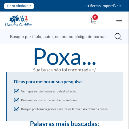
Bem-vindo(a)!
• Ofertas imperdíveis!
0
poxa...
Sua busca não foi encontrada =/
Dicas para melhorar sua pesquisa:
Verifique se não houve erro de digitação
Procure por um termo similar ou sinônimo
Busque por termos gerais e utilize os filtros para refinar a busca
Palavras mais buscadas: